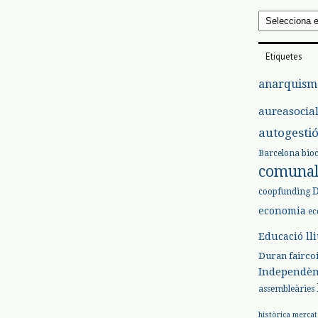
Arxius
Etiquetes
anarquism
aureasocia
autogesti
Barcelona
bio
comuna
coopfunding
economia
ec
Educació ll
Duran
fairco
Independèn
assembleàries
històrica
mercat