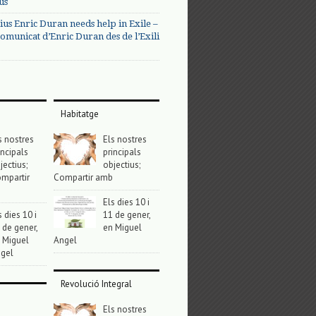
us
ius Enric Duran needs help in Exile –
omunicat d’Enric Duran des de l’Exili
Habitatge
s nostres
Els nostres
incipals
principals
jectius;
objectius;
mpartir
Compartir amb
Els dies 10 i
s dies 10 i
11 de gener,
 de gener,
en Miguel
 Miguel
Angel
gel
Revolució Integral
Els nostres