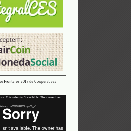
e Fronteres 2017 de Cooperatives
or: This video isn't available. The owner has
tps://vimeo.com/227063970?loop=0&_=1