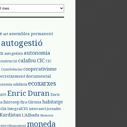
e
assemblea permanent
art
autogestió
l
autonomia
ón
autogestión
calafou
CIC
CIC
construcció
l
cooperativisme
Convivències
documental
Decreixement
ecoxarxes
onomia solidària
Enric Duran
iure
Enric
habitatge
faircoop
Girona
in
fira
cia
IntegralCES
intercanvi
jornades
Kurdistan
L'Albada
Memòria
moneda
microfinançament