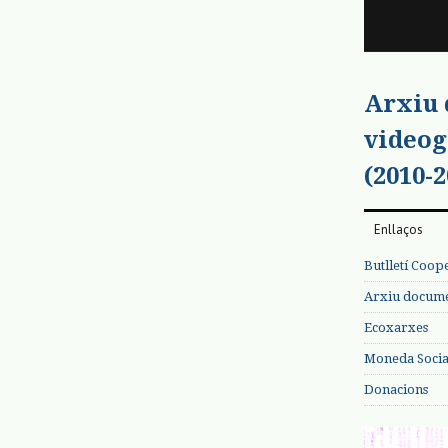
Arxiu
videog
(2010-2
Enllaços
Butlletí Coop
Arxiu documen
Ecoxarxes
Moneda Social
Donacions