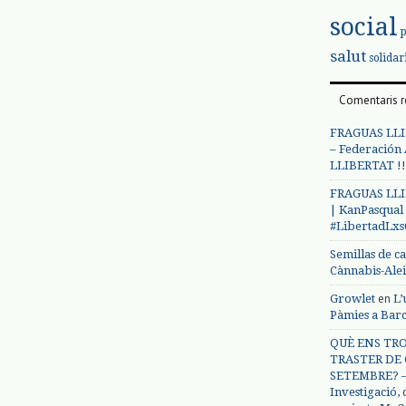
social
salut
solidar
Comentaris r
FRAGUAS LLI
– Federación
LLIBERTAT !!
FRAGUAS LLI
| KanPasqual
#LibertadLx
Semillas de c
Cànnabis-Ale
en
Growlet
L’
Pàmies a Bar
QUÈ ENS TRO
TRASTER DE 
SETEMBRE? – 
Investigació,