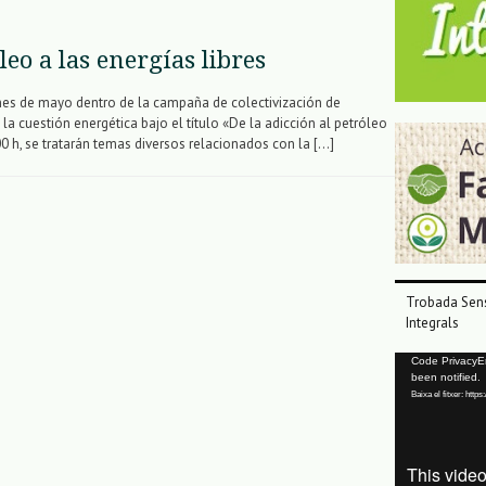
leo a las energías libres
mes de mayo dentro de la campaña de colectivización de
a cuestión energética bajo el título «De la adicción al petróleo
:00 h, se tratarán temas diversos relacionados con la […]
Trobada Sens
Integrals
Reproductor
Code PrivacyErr
been notified.
de
Baixa el fitxer: ht
vídeo