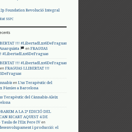
Revolució Integral
p2p Foundation
itat
SSPC
ecents
BERTAT !!! #LibertadLxs6DeFraguas
en
 Anarquista
FRAGUAS
! #LibertadLxs6DeFraguas
BERTAT !!! #LibertadLxs6DeFraguas
en
FRAGUAS LLIBERTAT !!!
s6DeFraguas
en
annabis
L’us Terapèutic del
ix Pàmies a Barcelona
us Terapèutic del Cànnabis-Aleix
celona
BAREM A LA 2ª EDICIÓ DEL
CAN RICART AQUEST 4 DE
en
Taula de l'Eix Pere IV
 desenvolupament i producció: el