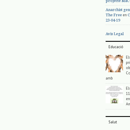
projecte MaC
Anarchist gen
en
The Free
C
23-04-19
Avis Legal
Educació
El
pr
ob
Co
amb
El
11
en
An
Salut