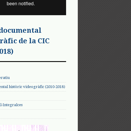
 documental
ràfic de la CIC
018)
eratiu
tal històric videogràfic (2010-2018)
-Integralces