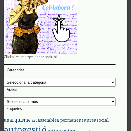
Clicka les imatges per accedir-hi
Categories
Categories
Arxius
Arxius
Etiquetes
anarquisme
aureasocial
assemblea permanent
art
autogestió