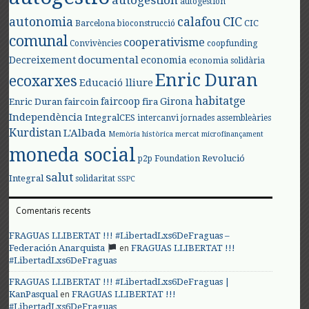
autogestión
autogestión
autonomia
calafou
CIC
CIC
Barcelona
bioconstrucció
comunal
cooperativisme
Convivències
coopfunding
documental
Decreixement
economia
economia solidària
Enric Duran
ecoxarxes
Educació lliure
habitatge
faircoop
Girona
Enric Duran
faircoin
fira
Independència
IntegralCES
intercanvi
jornades assembleàries
Kurdistan
L'Albada
Memòria històrica
mercat
microfinançament
moneda social
Revolució
p2p Foundation
salut
Integral
solidaritat
SSPC
Comentaris recents
FRAGUAS LLIBERTAT !!! #LibertadLxs6DeFraguas –
en
Federación Anarquista
FRAGUAS LLIBERTAT !!!
#LibertadLxs6DeFraguas
FRAGUAS LLIBERTAT !!! #LibertadLxs6DeFraguas |
en
KanPasqual
FRAGUAS LLIBERTAT !!!
#LibertadLxs6DeFraguas