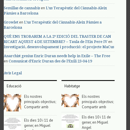
en
Semillas de cannabis
L’us Terapèutic del Cànnabis-Aleix
Pàmies a Barcelona
en
Growlet
L’us Terapèutic del Cànnabis-Aleix Pàmies a
Barcelona
QUÈ ENS TROBAREM A LA 2ª EDICIÓ DEL TRASTER DE CAN
en
RICART AQUEST 4 DE SETEMBRE? – Taula de l'Eix Pere IV
Investigació, desenvolupament i producció: el projecte MaCus
Anarchist genius Enric Duran needs help in Exile – The Free
en
Comunicat d’Enric Duran des de l’Exili 23-04-19
Avis Legal
Educació
Habitatge
Els nostres
Els nostres
principals objectius;
principals objectius;
Compartir amb
Compartir amb
Els dies 10 i 11 de
Els dies 10 i 11 de
gener, en Miguel
gener, en Miguel
Angel