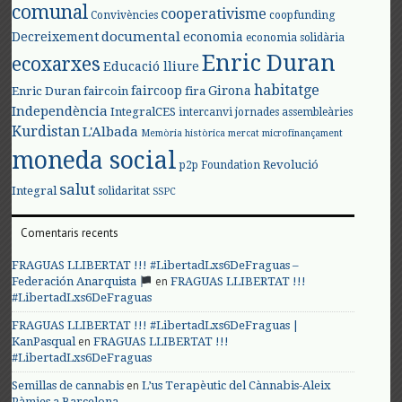
comunal
cooperativisme
Convivències
coopfunding
documental
Decreixement
economia
economia solidària
Enric Duran
ecoxarxes
Educació lliure
habitatge
faircoop
Girona
Enric Duran
faircoin
fira
Independència
IntegralCES
intercanvi
jornades assembleàries
Kurdistan
L'Albada
Memòria històrica
mercat
microfinançament
moneda social
Revolució
p2p Foundation
salut
Integral
solidaritat
SSPC
Comentaris recents
FRAGUAS LLIBERTAT !!! #LibertadLxs6DeFraguas –
en
Federación Anarquista
FRAGUAS LLIBERTAT !!!
#LibertadLxs6DeFraguas
FRAGUAS LLIBERTAT !!! #LibertadLxs6DeFraguas |
en
KanPasqual
FRAGUAS LLIBERTAT !!!
#LibertadLxs6DeFraguas
en
Semillas de cannabis
L’us Terapèutic del Cànnabis-Aleix
Pàmies a Barcelona