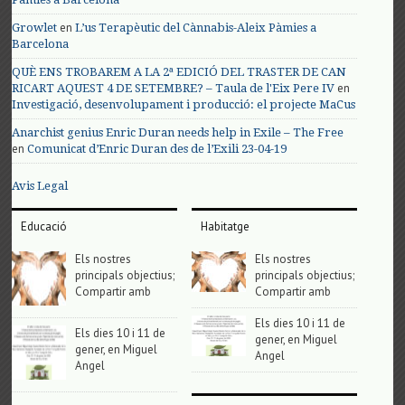
en
Growlet
L’us Terapèutic del Cànnabis-Aleix Pàmies a
Barcelona
QUÈ ENS TROBAREM A LA 2ª EDICIÓ DEL TRASTER DE CAN
en
RICART AQUEST 4 DE SETEMBRE? – Taula de l'Eix Pere IV
Investigació, desenvolupament i producció: el projecte MaCus
Anarchist genius Enric Duran needs help in Exile – The Free
en
Comunicat d’Enric Duran des de l’Exili 23-04-19
Avis Legal
Educació
Habitatge
Els nostres
Els nostres
principals objectius;
principals objectius;
Compartir amb
Compartir amb
Els dies 10 i 11 de
Els dies 10 i 11 de
gener, en Miguel
gener, en Miguel
Angel
Angel