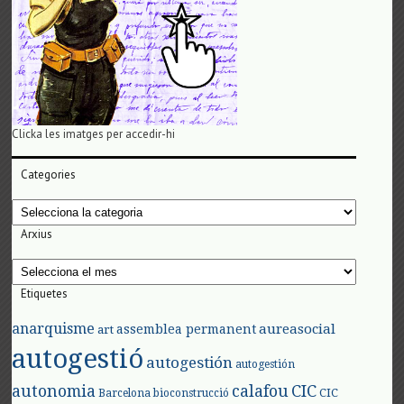
Clicka les imatges per accedir-hi
Categories
Categories
Arxius
Arxius
Etiquetes
anarquisme
aureasocial
assemblea permanent
art
autogestió
autogestión
autogestión
autonomia
calafou
CIC
CIC
Barcelona
bioconstrucció