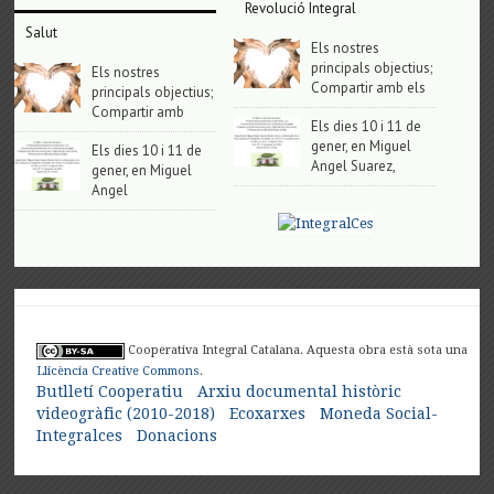
Revolució Integral
Salut
Els nostres
principals objectius;
Els nostres
Compartir amb els
principals objectius;
Compartir amb
Els dies 10 i 11 de
gener, en Miguel
Els dies 10 i 11 de
Angel Suarez,
gener, en Miguel
Angel
Cooperativa Integral Catalana. Aquesta obra està sota una
Llicència Creative Commons
.
Butlletí Cooperatiu
Arxiu documental històric
videogràfic (2010-2018)
Ecoxarxes
Moneda Social-
Integralces
Donacions