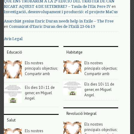
QUÈ ENS TROBAREM A LA 2ª EDICIÓ DEL TRASTER DE CAN
en
RICART AQUEST 4 DE SETEMBRE? – Taula de l'Eix Pere IV
Investigació, desenvolupament i producció: el projecte MaCus
Anarchist genius Enric Duran needs help in Exile – The Free
en
Comunicat d’Enric Duran des de l’Exili 23-04-19
Avis Legal
Educació
Habitatge
Els nostres
Els nostres
principals objectius;
principals objectius;
Compartir amb
Compartir amb
Els dies 10 i 11 de
Els dies 10 i 11 de
gener, en Miguel
gener, en Miguel
Angel
Angel
Revolució Integral
Salut
Els nostres
principals objectius;
Els nostres