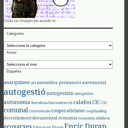
Clicka les imatges per accedir-hi
Categories
Categories
Arxius
Arxius
Etiquetes
anarquisme
aureasocial
assemblea permanent
art
autogestió
autogestión
autogestión
autonomia
calafou
CIC
CIC
Barcelona
bioconstrucció
comunal
cooperativisme
Convivències
coopfunding
documental
Decreixement
economia
economia solidària
Enric Duran
ecoxarxes
Educació lliure