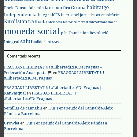
habitatge
faircoop
Girona
Enric Duran
faircoin
fira
Independència
IntegralCES
intercanvi
jornades assembleàries
Kurdistan
L'Albada
Memòria històrica
mercat
microfinançament
moneda social
Revolució
p2p Foundation
salut
Integral
solidaritat
SSPC
Comentaris recents
FRAGUAS LLIBERTAT !!! #LibertadLxs6DeFraguas –
en
Federación Anarquista
FRAGUAS LLIBERTAT !!!
#LibertadLxs6DeFraguas
FRAGUAS LLIBERTAT !!! #LibertadLxs6DeFraguas |
en
KanPasqual
FRAGUAS LLIBERTAT !!!
#LibertadLxs6DeFraguas
en
Semillas de cannabis
L’us Terapèutic del Cànnabis-Aleix
Pàmies a Barcelona
en
Growlet
L’us Terapèutic del Cànnabis-Aleix Pàmies a
Barcelona