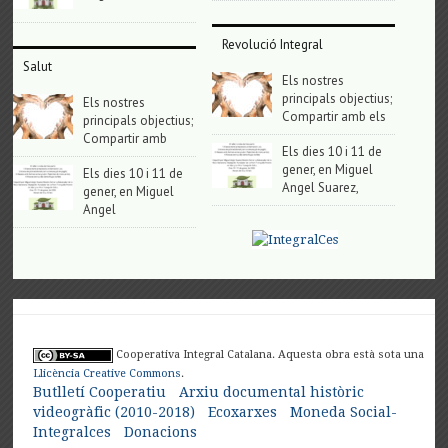
Revolució Integral
Salut
Els nostres
principals objectius;
Els nostres
Compartir amb els
principals objectius;
Compartir amb
Els dies 10 i 11 de
gener, en Miguel
Els dies 10 i 11 de
Angel Suarez,
gener, en Miguel
Angel
Cooperativa Integral Catalana. Aquesta obra està sota una
Llicència Creative Commons
.
Butlletí Cooperatiu
Arxiu documental històric
videogràfic (2010-2018)
Ecoxarxes
Moneda Social-
Integralces
Donacions