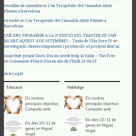
en
Semillas de cannabis
L’us Terapèutic del Cànnabis-Aleix
Pàmies a Barcelona
en
Growlet
L’us Terapèutic del Cànnabis-Aleix Pàmies a
Barcelona
QUÈ ENS TROBAREM A LA 2ª EDICIÓ DEL TRASTER DE CAN
en
RICART AQUEST 4 DE SETEMBRE? – Taula de l'Eix Pere IV
Investigació, desenvolupament i producció: el projecte MaCus
Anarchist genius Enric Duran needs help in Exile – The Free
en
Comunicat d’Enric Duran des de l’Exili 23-04-19
Avis Legal
Educació
Habitatge
Els nostres
Els nostres
principals objectius;
principals objectius;
Compartir amb
Compartir amb
Els dies 10 i 11 de
Els dies 10 i 11 de
gener, en Miguel
gener, en Miguel
Angel
Angel