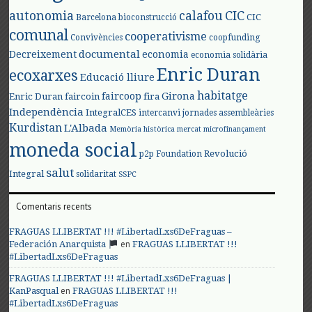
autonomia
calafou
CIC
CIC
Barcelona
bioconstrucció
comunal
cooperativisme
Convivències
coopfunding
documental
Decreixement
economia
economia solidària
Enric Duran
ecoxarxes
Educació lliure
habitatge
faircoop
Girona
Enric Duran
faircoin
fira
Independència
IntegralCES
intercanvi
jornades assembleàries
Kurdistan
L'Albada
Memòria històrica
mercat
microfinançament
moneda social
Revolució
p2p Foundation
salut
Integral
solidaritat
SSPC
Comentaris recents
FRAGUAS LLIBERTAT !!! #LibertadLxs6DeFraguas –
en
Federación Anarquista
FRAGUAS LLIBERTAT !!!
#LibertadLxs6DeFraguas
FRAGUAS LLIBERTAT !!! #LibertadLxs6DeFraguas |
en
KanPasqual
FRAGUAS LLIBERTAT !!!
#LibertadLxs6DeFraguas