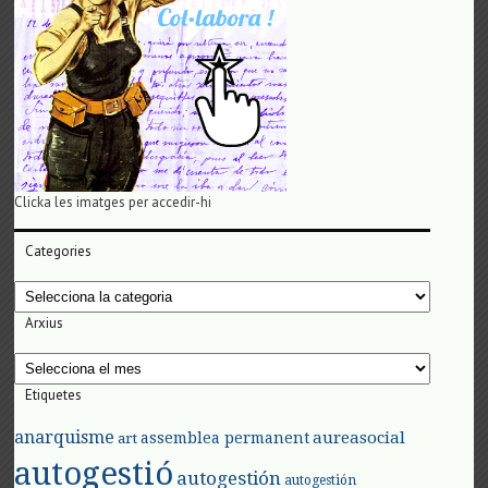
Clicka les imatges per accedir-hi
Categories
Categories
Arxius
Arxius
Etiquetes
anarquisme
aureasocial
assemblea permanent
art
autogestió
autogestión
autogestión