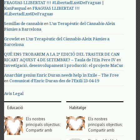
FRAGUAS LLIBERTAT !!! #LibertadLxs6DeFraguas |
en
KanPasqual
FRAGUAS LLIBERTAT !!!
#LibertadLxs6DeFraguas
en
Semillas de cannabis
L’us Terapèutic del Cànnabis-Aleix
Pàmies a Barcelona
en
Growlet
L’us Terapèutic del Cànnabis-Aleix Pàmies a
Barcelona
QUÈ ENS TROBAREM A LA 2ª EDICIÓ DEL TRASTER DE CAN
en
RICART AQUEST 4 DE SETEMBRE? – Taula de l'Eix Pere IV
Investigació, desenvolupament i producció: el projecte MaCus
Anarchist genius Enric Duran needs help in Exile – The Free
en
Comunicat d’Enric Duran des de l’Exili 23-04-19
Avis Legal
Educació
Habitatge
Els nostres
Els nostres
principals objectius;
principals objectius;
Compartir amb
Compartir amb