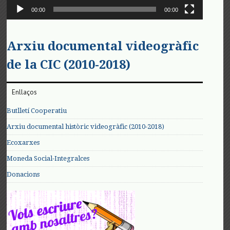
00:00
00:00
Arxiu documental videogràfic
de la CIC (2010-2018)
Enllaços
Butlletí Cooperatiu
Arxiu documental històric videogràfic (2010-2018)
Ecoxarxes
Moneda Social-Integralces
Donacions