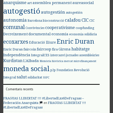
anarquisme
aureasocial
assemblea permanent
art
autogestió
autogestión
autogestión
autonomia
calafou
CIC
CIC
Barcelona
bioconstrucció
comunal
cooperativisme
Convivències
coopfunding
documental
Decreixement
economia
economia solidària
Enric Duran
ecoxarxes
Educació lliure
habitatge
faircoop
Girona
Enric Duran
faircoin
fira
Independència
IntegralCES
intercanvi
jornades assembleàries
Kurdistan
L'Albada
Memòria històrica
mercat
microfinançament
moneda social
Revolució
p2p Foundation
salut
Integral
solidaritat
SSPC
Comentaris recents
FRAGUAS LLIBERTAT !!! #LibertadLxs6DeFraguas –
en
Federación Anarquista
FRAGUAS LLIBERTAT !!!
#LibertadLxs6DeFraguas