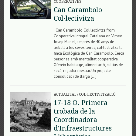
COOPERATIVES
Can Carambolo
Col·lectivitza
Can Carambolo Col·lectivitza from
Cooperativa Integral Catalana on Vimeo.
Josep Manel, desprès de 40 anys de
treball a les seves terres, col·lectivitza la
finca Ecològica de Can Carambolo. Cerca
persones amb mentalitat cooperativa.
Ofereix habitatge, alimentació, cultius de
secà, regadiu i bestiar. Un projecte
consolidat i de llarga […]
ACTUALITAT
/
COL·LECTIVITZACIÓ
17-18 O. Primera
trobada de la
Coordinadora
d’Infraestructures