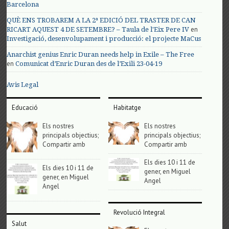
Barcelona
QUÈ ENS TROBAREM A LA 2ª EDICIÓ DEL TRASTER DE CAN
en
RICART AQUEST 4 DE SETEMBRE? – Taula de l'Eix Pere IV
Investigació, desenvolupament i producció: el projecte MaCus
Anarchist genius Enric Duran needs help in Exile – The Free
en
Comunicat d’Enric Duran des de l’Exili 23-04-19
Avis Legal
Educació
Habitatge
Els nostres
Els nostres
principals objectius;
principals objectius;
Compartir amb
Compartir amb
Els dies 10 i 11 de
Els dies 10 i 11 de
gener, en Miguel
gener, en Miguel
Angel
Angel
Revolució Integral
Salut