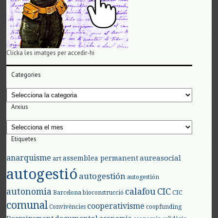
Clicka les imatges per accedir-hi
Categories
Categories
Arxius
Arxius
Etiquetes
anarquisme
aureasocial
assemblea permanent
art
autogestió
autogestión
autogestión
autonomia
calafou
CIC
CIC
Barcelona
bioconstrucció
comunal
cooperativisme
Convivències
coopfunding