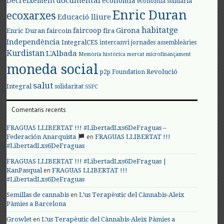
documental
Decreixement
economia
economia solidària
Enric Duran
ecoxarxes
Educació lliure
habitatge
faircoop
Girona
Enric Duran
faircoin
fira
Independència
IntegralCES
intercanvi
jornades assembleàries
Kurdistan
L'Albada
Memòria històrica
mercat
microfinançament
moneda social
Revolució
p2p Foundation
salut
Integral
solidaritat
SSPC
Comentaris recents
FRAGUAS LLIBERTAT !!! #LibertadLxs6DeFraguas –
en
Federación Anarquista
FRAGUAS LLIBERTAT !!!
#LibertadLxs6DeFraguas
FRAGUAS LLIBERTAT !!! #LibertadLxs6DeFraguas |
en
KanPasqual
FRAGUAS LLIBERTAT !!!
#LibertadLxs6DeFraguas
en
Semillas de cannabis
L’us Terapèutic del Cànnabis-Aleix
Pàmies a Barcelona
en
Growlet
L’us Terapèutic del Cànnabis-Aleix Pàmies a