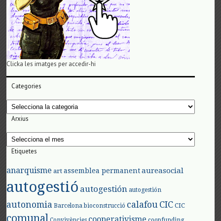
Clicka les imatges per accedir-hi
Categories
Categories
Arxius
Arxius
Etiquetes
anarquisme
aureasocial
assemblea permanent
art
autogestió
autogestión
autogestión
autonomia
calafou
CIC
CIC
Barcelona
bioconstrucció
comunal
cooperativisme
Convivències
coopfunding