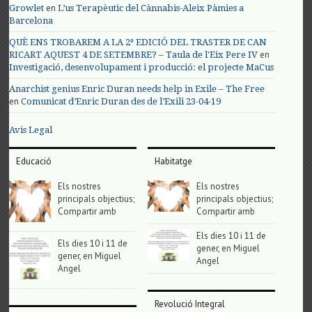
en
Growlet
L’us Terapèutic del Cànnabis-Aleix Pàmies a
Barcelona
QUÈ ENS TROBAREM A LA 2ª EDICIÓ DEL TRASTER DE CAN
en
RICART AQUEST 4 DE SETEMBRE? – Taula de l'Eix Pere IV
Investigació, desenvolupament i producció: el projecte MaCus
Anarchist genius Enric Duran needs help in Exile – The Free
en
Comunicat d’Enric Duran des de l’Exili 23-04-19
Avis Legal
Educació
Habitatge
Els nostres
Els nostres
principals objectius;
principals objectius;
Compartir amb
Compartir amb
Els dies 10 i 11 de
Els dies 10 i 11 de
gener, en Miguel
gener, en Miguel
Angel
Angel
Revolució Integral