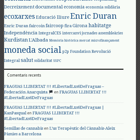
documental
Decreixement
economia
economia solidària
Enric Duran
ecoxarxes
Educació lliure
habitatge
faircoop
Girona
Enric Duran
faircoin
fira
Independència
IntegralCES
intercanvi
jornades assembleàries
Kurdistan
L'Albada
Memòria històrica
mercat
microfinançament
moneda social
Revolució
p2p Foundation
salut
Integral
solidaritat
SSPC
Comentaris recents
FRAGUAS LLIBERTAT !!! #LibertadLxs6DeFraguas –
en
Federación Anarquista
FRAGUAS LLIBERTAT !!!
#LibertadLxs6DeFraguas
FRAGUAS LLIBERTAT !!! #LibertadLxs6DeFraguas |
en
KanPasqual
FRAGUAS LLIBERTAT !!!
#LibertadLxs6DeFraguas
en
Semillas de cannabis
L’us Terapèutic del Cànnabis-Aleix
Pàmies a Barcelona