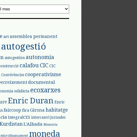
e
assemblea permanent
art
autogestió
l
autonomia
ón
autogestión
calafou
CIC
CIC
construcció
l
cooperativisme
Convivències
documental
Decreixement
ecoxarxes
onomia solidària
Enric Duran
iure
Enric
habitatge
faircoop
Girona
in
fira
cia
IntegralCES
intercanvi
jornades
Kurdistan
L'Albada
Memòria
moneda
microfinançament