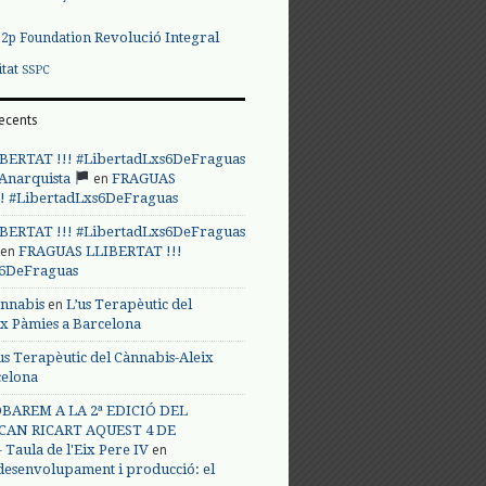
Revolució Integral
p2p Foundation
itat
SSPC
ecents
BERTAT !!! #LibertadLxs6DeFraguas
en
 Anarquista
FRAGUAS
! #LibertadLxs6DeFraguas
BERTAT !!! #LibertadLxs6DeFraguas
en
FRAGUAS LLIBERTAT !!!
s6DeFraguas
en
annabis
L’us Terapèutic del
ix Pàmies a Barcelona
us Terapèutic del Cànnabis-Aleix
celona
BAREM A LA 2ª EDICIÓ DEL
CAN RICART AQUEST 4 DE
en
Taula de l'Eix Pere IV
 desenvolupament i producció: el