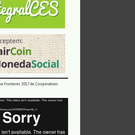
e Fronteres 2017 de Cooperatives
or: This video isn't available. The owner has
tps://vimeo.com/227063970?loop=0&_=1