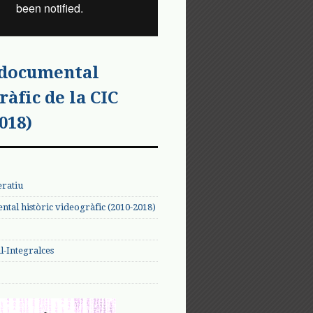
 documental
ràfic de la CIC
018)
eratiu
tal històric videogràfic (2010-2018)
-Integralces