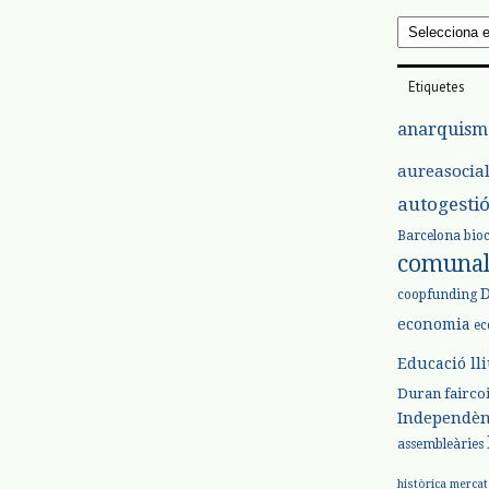
Arxius
Etiquetes
anarquism
aureasocia
autogesti
Barcelona
bio
comuna
coopfunding
economia
ec
Educació ll
Duran
fairco
Independèn
assembleàries
històrica
mercat