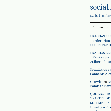
social
salut
solidar
Comentaris r
FRAGUAS LLI
– Federación
LLIBERTAT !!
FRAGUAS LLI
| KanPasqual
#LibertadLx
Semillas de c
Cànnabis-Ale
en
Growlet
L’
Pàmies a Bar
QUÈ ENS TRO
TRASTER DE 
SETEMBRE? – 
Investigació,