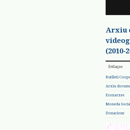
Arxiu
videog
(2010-2
Enllaços
Butlletí Coop
Arxiu documen
Ecoxarxes
Moneda Social
Donacions