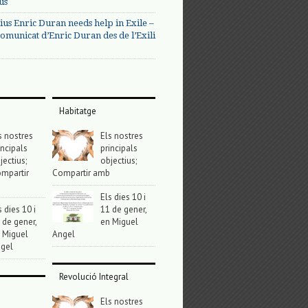
us
ius Enric Duran needs help in Exile –
omunicat d’Enric Duran des de l’Exili
Habitatge
s nostres
Els nostres
incipals
principals
jectius;
objectius;
mpartir
Compartir amb
Els dies 10 i
s dies 10 i
11 de gener,
 de gener,
en Miguel
 Miguel
Angel
gel
Revolució Integral
Els nostres