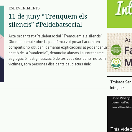
ESDEVENIMENTS
11 de juny “Trenquem els
silencis” #Peldebatsocial
Acte organitzat #Peldebatsocial “Tremquem els silencis”
Obrim el debat sobre la pandèmia vol posar l’accent en
compartir, no oblidar i demanar explicacions al poder per la
gestió de la “pandèmia” , denunciar abusos i autoritarisme,
segregació i estigmatització de les veus dissidents, no som
víctimes, som persones dissidents del discurs únic .
Trobada Sens
Integrals
Reproductor
Code PrivacyErr
been notified.
de
Baixa el fitxer: ht
vídeo