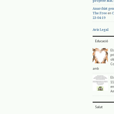
projecte MaC
Anarchist gen
en
The Free
C
23-04-19
Avis Legal
Educació
El
pr
ob
Co
amb
El
11
en
An
Salut