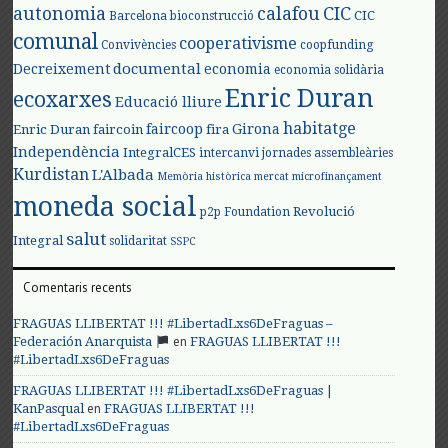
autonomia
calafou
CIC
CIC
Barcelona
bioconstrucció
comunal
cooperativisme
Convivències
coopfunding
documental
Decreixement
economia
economia solidària
Enric Duran
ecoxarxes
Educació lliure
habitatge
faircoop
Girona
Enric Duran
faircoin
fira
Independència
IntegralCES
intercanvi
jornades assembleàries
Kurdistan
L'Albada
Memòria històrica
mercat
microfinançament
moneda social
Revolució
p2p Foundation
salut
Integral
solidaritat
SSPC
Comentaris recents
FRAGUAS LLIBERTAT !!! #LibertadLxs6DeFraguas –
en
Federación Anarquista
FRAGUAS LLIBERTAT !!!
#LibertadLxs6DeFraguas
FRAGUAS LLIBERTAT !!! #LibertadLxs6DeFraguas |
en
KanPasqual
FRAGUAS LLIBERTAT !!!
#LibertadLxs6DeFraguas