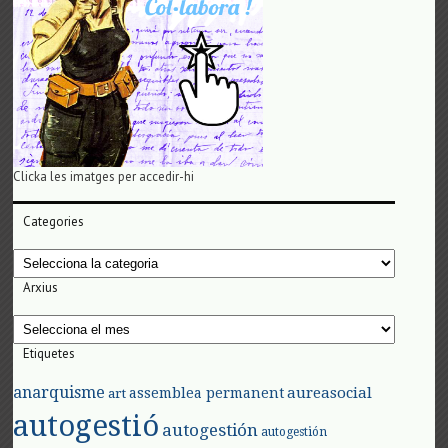
Clicka les imatges per accedir-hi
Categories
Categories
Arxius
Arxius
Etiquetes
anarquisme
aureasocial
assemblea permanent
art
autogestió
autogestión
autogestión