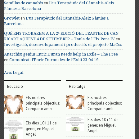
en
Semillas de cannabis
L’us Terapèutic del Cànnabis-Aleix
Pàmies a Barcelona
en
Growlet
L’us Terapèutic del Cànnabis-Aleix Pàmies a
Barcelona
QUÈ ENS TROBAREM A LA 2ª EDICIÓ DEL TRASTER DE CAN
en
RICART AQUEST 4 DE SETEMBRE? – Taula de l'Eix Pere IV
Investigació, desenvolupament i producció: el projecte MaCus
Anarchist genius Enric Duran needs help in Exile – The Free
en
Comunicat d’Enric Duran des de l’Exili 23-04-19
Avis Legal
Educació
Habitatge
Els nostres
Els nostres
principals objectius;
principals objectius;
Compartir amb
Compartir amb
Els dies 10 i 11 de
Els dies 10 i 11 de
gener, en Miguel
gener, en Miguel
Angel
Angel