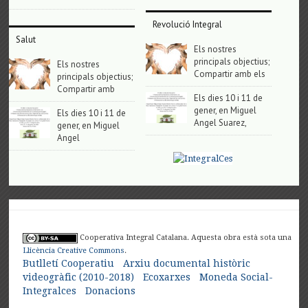
Revolució Integral
Salut
Els nostres
principals objectius;
Els nostres
Compartir amb els
principals objectius;
Compartir amb
Els dies 10 i 11 de
gener, en Miguel
Els dies 10 i 11 de
Angel Suarez,
gener, en Miguel
Angel
Cooperativa Integral Catalana. Aquesta obra està sota una
Llicència Creative Commons
.
Butlletí Cooperatiu
Arxiu documental històric
videogràfic (2010-2018)
Ecoxarxes
Moneda Social-
Integralces
Donacions