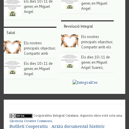
Els dies 10 i 11 de
gener, en Miguel
gener, en Miguel
Angel
Angel
Revolució Integral
Salut
Els nostres
principals objectius;
Els nostres
Compartir amb els
principals objectius;
Compartir amb
Els dies 10 i 11 de
gener, en Miguel
Els dies 10 i 11 de
Angel Suarez,
gener, en Miguel
Angel
Cooperativa Integral Catalana. Aquesta obra està sota una
Llicència Creative Commons
.
Butlletí Cooperatiu
Arxiu documental històric