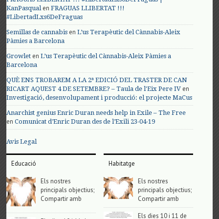
en
KanPasqual
FRAGUAS LLIBERTAT !!!
#LibertadLxs6DeFraguas
en
Semillas de cannabis
L’us Terapèutic del Cànnabis-Aleix
Pàmies a Barcelona
en
Growlet
L’us Terapèutic del Cànnabis-Aleix Pàmies a
Barcelona
QUÈ ENS TROBAREM A LA 2ª EDICIÓ DEL TRASTER DE CAN
en
RICART AQUEST 4 DE SETEMBRE? – Taula de l'Eix Pere IV
Investigació, desenvolupament i producció: el projecte MaCus
Anarchist genius Enric Duran needs help in Exile – The Free
en
Comunicat d’Enric Duran des de l’Exili 23-04-19
Avis Legal
Educació
Habitatge
Els nostres
Els nostres
principals objectius;
principals objectius;
Compartir amb
Compartir amb
Els dies 10 i 11 de