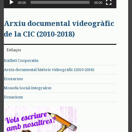
00:00
00:00
Arxiu documental videogràfic
de la CIC (2010-2018)
Enllaços
Butlletí Cooperatiu
Arxiu documental històric videogràfic (2010-2018)
Ecoxarxes
Moneda Social-Integralces
Donacions