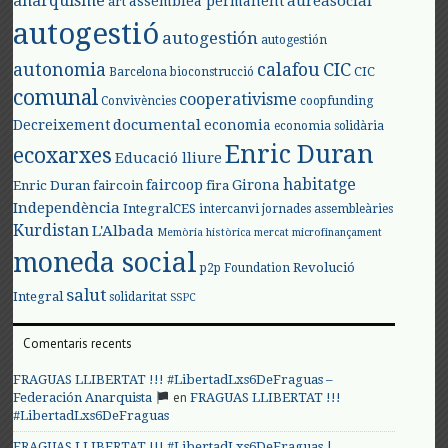
anarquisme
aureasocial
assemblea permanent
art
autogestió
autogestión
autogestión
autonomia
calafou
CIC
CIC
Barcelona
bioconstrucció
comunal
cooperativisme
Convivències
coopfunding
documental
Decreixement
economia
economia solidària
Enric Duran
ecoxarxes
Educació lliure
habitatge
faircoop
Girona
Enric Duran
faircoin
fira
Independència
IntegralCES
intercanvi
jornades assembleàries
Kurdistan
L'Albada
Memòria històrica
mercat
microfinançament
moneda social
Revolució
p2p Foundation
salut
Integral
solidaritat
SSPC
Comentaris recents
FRAGUAS LLIBERTAT !!! #LibertadLxs6DeFraguas –
en
Federación Anarquista
FRAGUAS LLIBERTAT !!!
#LibertadLxs6DeFraguas
FRAGUAS LLIBERTAT !!! #LibertadLxs6DeFraguas |