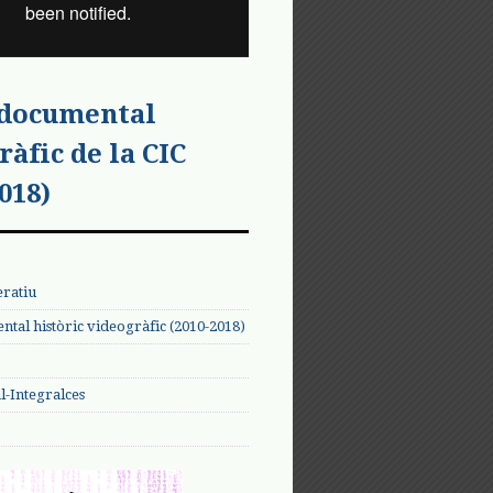
 documental
ràfic de la CIC
018)
eratiu
tal històric videogràfic (2010-2018)
-Integralces