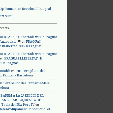
Revolució Integral
p2p Foundation
itat
SSPC
ecents
BERTAT !!! #LibertadLxs6DeFraguas
en
 Anarquista
FRAGUAS
! #LibertadLxs6DeFraguas
BERTAT !!! #LibertadLxs6DeFraguas
en
FRAGUAS LLIBERTAT !!!
s6DeFraguas
en
annabis
L’us Terapèutic del
ix Pàmies a Barcelona
us Terapèutic del Cànnabis-Aleix
celona
BAREM A LA 2ª EDICIÓ DEL
CAN RICART AQUEST 4 DE
en
Taula de l'Eix Pere IV
 desenvolupament i producció: el