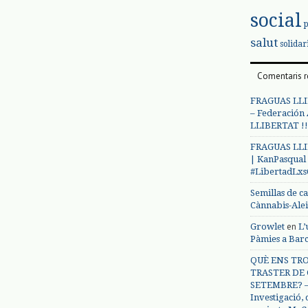
social
salut
solidar
Comentaris r
FRAGUAS LLI
– Federación
LLIBERTAT !!
FRAGUAS LLI
| KanPasqual
#LibertadLx
Semillas de c
Cànnabis-Ale
en
Growlet
L’
Pàmies a Bar
QUÈ ENS TRO
TRASTER DE 
SETEMBRE? – 
Investigació,