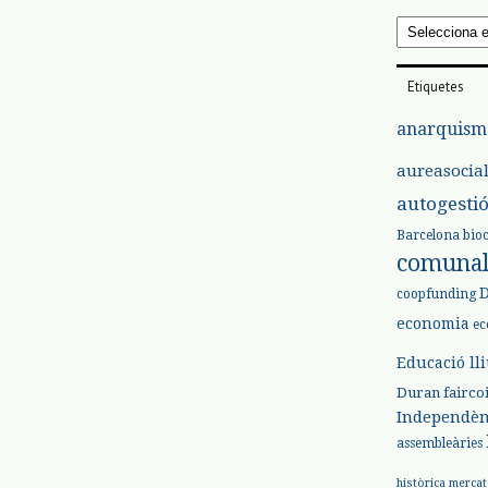
Arxius
Etiquetes
anarquism
aureasocia
autogesti
Barcelona
bio
comuna
coopfunding
economia
ec
Educació ll
Duran
fairco
Independèn
assembleàries
històrica
mercat