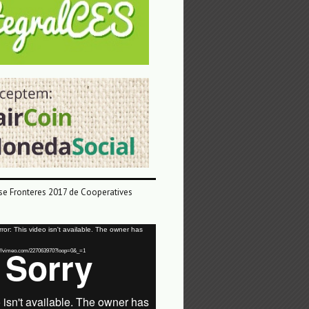
e Fronteres 2017 de Cooperatives
or: This video isn't available. The owner has
tps://vimeo.com/227063970?loop=0&_=1