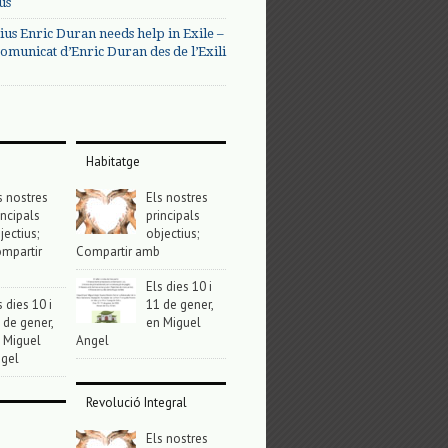
us
ius Enric Duran needs help in Exile –
omunicat d’Enric Duran des de l’Exili
Habitatge
s nostres
Els nostres
incipals
principals
jectius;
objectius;
mpartir
Compartir amb
Els dies 10 i
s dies 10 i
11 de gener,
 de gener,
en Miguel
 Miguel
Angel
gel
Revolució Integral
Els nostres