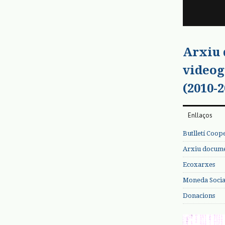
Arxiu
videog
(2010-2
Enllaços
Butlletí Coop
Arxiu documen
Ecoxarxes
Moneda Social
Donacions