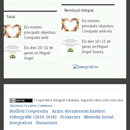
Revolució Integral
Salut
Els nostres
principals objectius;
Els nostres
Compartir amb els
principals objectius;
Compartir amb
Els dies 10 i 11 de
gener, en Miguel
Els dies 10 i 11 de
Angel Suarez,
gener, en Miguel
Angel
Cooperativa Integral Catalana. Aquesta obra està sota una
Llicència Creative Commons
.
Butlletí Cooperatiu
Arxiu documental històric
videogràfic (2010-2018)
Ecoxarxes
Moneda Social-
Integralces
Donacions