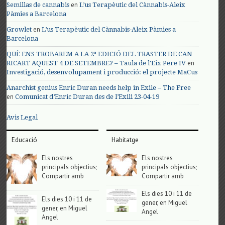
en
Semillas de cannabis
L’us Terapèutic del Cànnabis-Aleix
Pàmies a Barcelona
en
Growlet
L’us Terapèutic del Cànnabis-Aleix Pàmies a
Barcelona
QUÈ ENS TROBAREM A LA 2ª EDICIÓ DEL TRASTER DE CAN
en
RICART AQUEST 4 DE SETEMBRE? – Taula de l'Eix Pere IV
Investigació, desenvolupament i producció: el projecte MaCus
Anarchist genius Enric Duran needs help in Exile – The Free
en
Comunicat d’Enric Duran des de l’Exili 23-04-19
Avis Legal
Educació
Habitatge
Els nostres
Els nostres
principals objectius;
principals objectius;
Compartir amb
Compartir amb
Els dies 10 i 11 de
Els dies 10 i 11 de
gener, en Miguel
gener, en Miguel
Angel
Angel