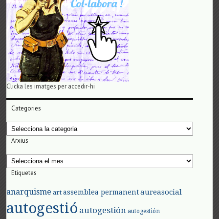
Clicka les imatges per accedir-hi
Categories
Categories
Arxius
Arxius
Etiquetes
anarquisme
aureasocial
assemblea permanent
art
autogestió
autogestión
autogestión