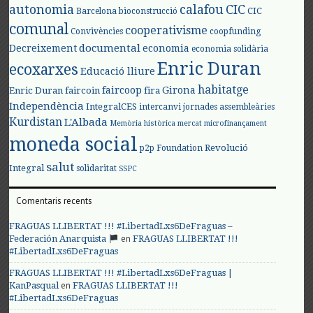
autonomia
calafou
CIC
CIC
Barcelona
bioconstrucció
comunal
cooperativisme
Convivències
coopfunding
documental
Decreixement
economia
economia solidària
Enric Duran
ecoxarxes
Educació lliure
habitatge
faircoop
Girona
Enric Duran
faircoin
fira
Independència
IntegralCES
intercanvi
jornades assembleàries
Kurdistan
L'Albada
Memòria històrica
mercat
microfinançament
moneda social
Revolució
p2p Foundation
salut
Integral
solidaritat
SSPC
Comentaris recents
FRAGUAS LLIBERTAT !!! #LibertadLxs6DeFraguas –
en
Federación Anarquista
FRAGUAS LLIBERTAT !!!
#LibertadLxs6DeFraguas
FRAGUAS LLIBERTAT !!! #LibertadLxs6DeFraguas |
en
KanPasqual
FRAGUAS LLIBERTAT !!!
#LibertadLxs6DeFraguas