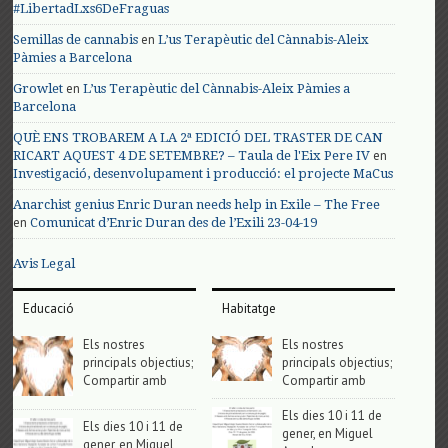
#LibertadLxs6DeFraguas
en
Semillas de cannabis
L’us Terapèutic del Cànnabis-Aleix
Pàmies a Barcelona
en
Growlet
L’us Terapèutic del Cànnabis-Aleix Pàmies a
Barcelona
QUÈ ENS TROBAREM A LA 2ª EDICIÓ DEL TRASTER DE CAN
en
RICART AQUEST 4 DE SETEMBRE? – Taula de l'Eix Pere IV
Investigació, desenvolupament i producció: el projecte MaCus
Anarchist genius Enric Duran needs help in Exile – The Free
en
Comunicat d’Enric Duran des de l’Exili 23-04-19
Avis Legal
Educació
Habitatge
Els nostres
Els nostres
principals objectius;
principals objectius;
Compartir amb
Compartir amb
Els dies 10 i 11 de
Els dies 10 i 11 de
gener, en Miguel
gener, en Miguel