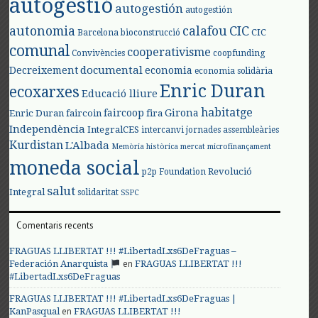
autogestió
autogestión
autogestión
autonomia
calafou
CIC
CIC
Barcelona
bioconstrucció
comunal
cooperativisme
Convivències
coopfunding
documental
Decreixement
economia
economia solidària
Enric Duran
ecoxarxes
Educació lliure
habitatge
faircoop
Girona
Enric Duran
faircoin
fira
Independència
IntegralCES
intercanvi
jornades assembleàries
Kurdistan
L'Albada
Memòria històrica
mercat
microfinançament
moneda social
Revolució
p2p Foundation
salut
Integral
solidaritat
SSPC
Comentaris recents
FRAGUAS LLIBERTAT !!! #LibertadLxs6DeFraguas –
en
Federación Anarquista
FRAGUAS LLIBERTAT !!!
#LibertadLxs6DeFraguas
FRAGUAS LLIBERTAT !!! #LibertadLxs6DeFraguas |
en
KanPasqual
FRAGUAS LLIBERTAT !!!