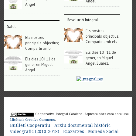
Angel
Angel
Revolució Integral
Salut
Els nostres
principals objectius;
Els nostres
Compartir amb els
principals objectius;
Compartir amb
Els dies 10 i 11 de
gener, en Miguel
Els dies 10 i 11 de
Angel Suarez,
gener, en Miguel
Angel
Cooperativa Integral Catalana. Aquesta obra està sota una
Llicència Creative Commons
.
Butlletí Cooperatiu
Arxiu documental històric
videogràfic (2010-2018)
Ecoxarxes
Moneda Social-