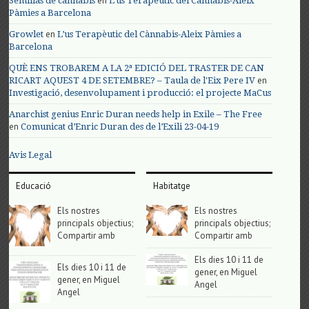
en
Semillas de cannabis
L’us Terapèutic del Cànnabis-Aleix
Pàmies a Barcelona
en
Growlet
L’us Terapèutic del Cànnabis-Aleix Pàmies a
Barcelona
QUÈ ENS TROBAREM A LA 2ª EDICIÓ DEL TRASTER DE CAN
en
RICART AQUEST 4 DE SETEMBRE? – Taula de l'Eix Pere IV
Investigació, desenvolupament i producció: el projecte MaCus
Anarchist genius Enric Duran needs help in Exile – The Free
en
Comunicat d’Enric Duran des de l’Exili 23-04-19
Avis Legal
Educació
Habitatge
Els nostres
Els nostres
principals objectius;
principals objectius;
Compartir amb
Compartir amb
Els dies 10 i 11 de
Els dies 10 i 11 de
gener, en Miguel
gener, en Miguel
Angel
Angel