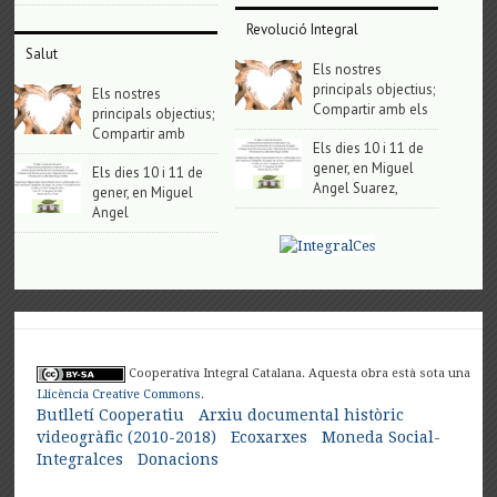
Revolució Integral
Salut
Els nostres
principals objectius;
Els nostres
Compartir amb els
principals objectius;
Compartir amb
Els dies 10 i 11 de
gener, en Miguel
Els dies 10 i 11 de
Angel Suarez,
gener, en Miguel
Angel
Cooperativa Integral Catalana. Aquesta obra està sota una
Llicència Creative Commons
.
Butlletí Cooperatiu
Arxiu documental històric
videogràfic (2010-2018)
Ecoxarxes
Moneda Social-
Integralces
Donacions