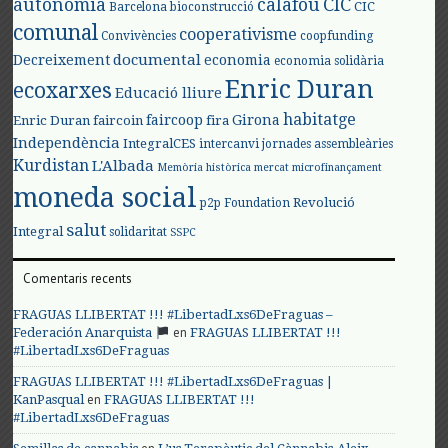
autonomia
calafou
CIC
CIC
Barcelona
bioconstrucció
comunal
cooperativisme
Convivències
coopfunding
documental
Decreixement
economia
economia solidària
Enric Duran
ecoxarxes
Educació lliure
habitatge
faircoop
Girona
Enric Duran
faircoin
fira
Independència
IntegralCES
intercanvi
jornades assembleàries
Kurdistan
L'Albada
Memòria històrica
mercat
microfinançament
moneda social
Revolució
p2p Foundation
salut
Integral
solidaritat
SSPC
Comentaris recents
FRAGUAS LLIBERTAT !!! #LibertadLxs6DeFraguas –
en
Federación Anarquista
FRAGUAS LLIBERTAT !!!
#LibertadLxs6DeFraguas
FRAGUAS LLIBERTAT !!! #LibertadLxs6DeFraguas |
en
KanPasqual
FRAGUAS LLIBERTAT !!!
#LibertadLxs6DeFraguas