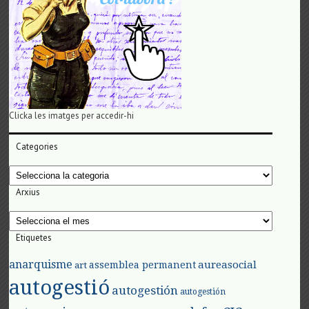
Clicka les imatges per accedir-hi
Categories
Categories
Arxius
Arxius
Etiquetes
anarquisme
aureasocial
assemblea permanent
art
autogestió
autogestión
autogestión