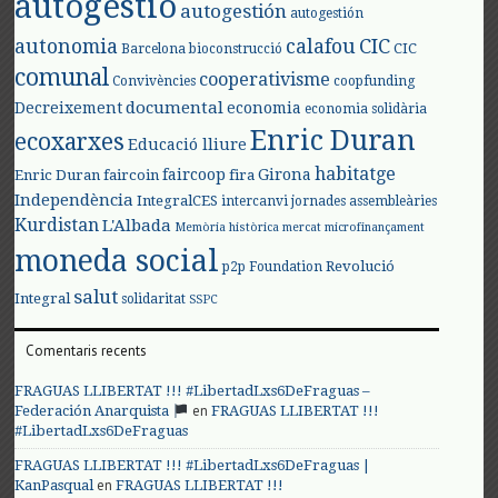
autogestió
autogestión
autogestión
autonomia
calafou
CIC
CIC
Barcelona
bioconstrucció
comunal
cooperativisme
Convivències
coopfunding
documental
Decreixement
economia
economia solidària
Enric Duran
ecoxarxes
Educació lliure
habitatge
faircoop
Girona
Enric Duran
faircoin
fira
Independència
IntegralCES
intercanvi
jornades assembleàries
Kurdistan
L'Albada
Memòria històrica
mercat
microfinançament
moneda social
Revolució
p2p Foundation
salut
Integral
solidaritat
SSPC
Comentaris recents
FRAGUAS LLIBERTAT !!! #LibertadLxs6DeFraguas –
en
Federación Anarquista
FRAGUAS LLIBERTAT !!!
#LibertadLxs6DeFraguas
FRAGUAS LLIBERTAT !!! #LibertadLxs6DeFraguas |
en
KanPasqual
FRAGUAS LLIBERTAT !!!