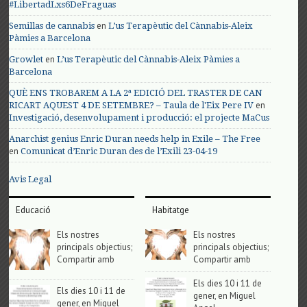
#LibertadLxs6DeFraguas
en
Semillas de cannabis
L’us Terapèutic del Cànnabis-Aleix
Pàmies a Barcelona
en
Growlet
L’us Terapèutic del Cànnabis-Aleix Pàmies a
Barcelona
QUÈ ENS TROBAREM A LA 2ª EDICIÓ DEL TRASTER DE CAN
en
RICART AQUEST 4 DE SETEMBRE? – Taula de l'Eix Pere IV
Investigació, desenvolupament i producció: el projecte MaCus
Anarchist genius Enric Duran needs help in Exile – The Free
en
Comunicat d’Enric Duran des de l’Exili 23-04-19
Avis Legal
Educació
Habitatge
Els nostres
Els nostres
principals objectius;
principals objectius;
Compartir amb
Compartir amb
Els dies 10 i 11 de
Els dies 10 i 11 de
gener, en Miguel
gener, en Miguel