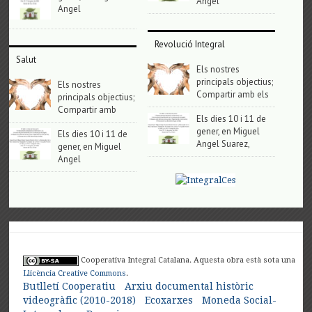
Angel
Angel
Revolució Integral
Salut
Els nostres
principals objectius;
Els nostres
Compartir amb els
principals objectius;
Compartir amb
Els dies 10 i 11 de
gener, en Miguel
Els dies 10 i 11 de
Angel Suarez,
gener, en Miguel
Angel
Cooperativa Integral Catalana. Aquesta obra està sota una
Llicència Creative Commons
.
Butlletí Cooperatiu
Arxiu documental històric
videogràfic (2010-2018)
Ecoxarxes
Moneda Social-