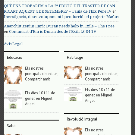
QUÈ ENS TROBAREM A LA 2ª EDICIÓ DEL TRASTER DE CAN
en
RICART AQUEST 4 DE SETEMBRE? – Taula de l'Eix Pere IV
Investigació, desenvolupament i producció: el projecte MaCus
Anarchist genius Enric Duran needs help in Exile – The Free
en
Comunicat d’Enric Duran des de l’Exili 23-04-19
Avis Legal
Educació
Habitatge
Els nostres
Els nostres
principals objectius;
principals objectius;
Compartir amb
Compartir amb
Els dies 10 i 11 de
Els dies 10 i 11 de
gener, en Miguel
gener, en Miguel
Angel
Angel
Revolució Integral
Salut
Els nostres