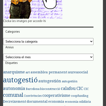
Clicka les imatges per accedir-hi
Categories
Categories
Arxius
Arxius
Etiquetes
anarquisme
aureasocial
assemblea permanent
art
autogestió
autogestión
autogestión
autonomia
calafou
CIC
CIC
Barcelona
bioconstrucció
comunal
cooperativisme
Convivències
coopfunding
documental
Decreixement
economia
economia solidària