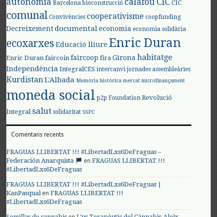
autonomia
calafou
CIC
CIC
Barcelona
bioconstrucció
comunal
cooperativisme
Convivències
coopfunding
documental
Decreixement
economia
economia solidària
Enric Duran
ecoxarxes
Educació lliure
habitatge
faircoop
Girona
Enric Duran
faircoin
fira
Independència
IntegralCES
intercanvi
jornades assembleàries
Kurdistan
L'Albada
Memòria històrica
mercat
microfinançament
moneda social
Revolució
p2p Foundation
salut
Integral
solidaritat
SSPC
Comentaris recents
FRAGUAS LLIBERTAT !!! #LibertadLxs6DeFraguas –
en
Federación Anarquista
FRAGUAS LLIBERTAT !!!
#LibertadLxs6DeFraguas
FRAGUAS LLIBERTAT !!! #LibertadLxs6DeFraguas |
en
KanPasqual
FRAGUAS LLIBERTAT !!!
#LibertadLxs6DeFraguas
en
Semillas de cannabis
L’us Terapèutic del Cànnabis-Aleix