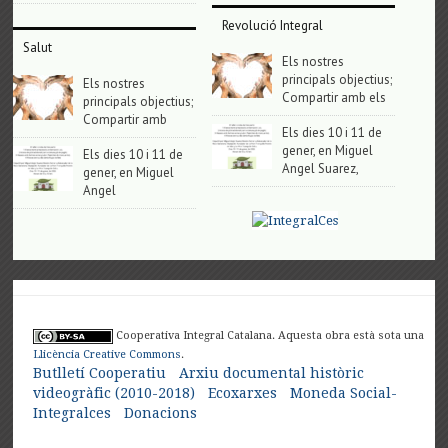
Revolució Integral
Salut
Els nostres
principals objectius;
Els nostres
Compartir amb els
principals objectius;
Compartir amb
Els dies 10 i 11 de
gener, en Miguel
Els dies 10 i 11 de
Angel Suarez,
gener, en Miguel
Angel
Cooperativa Integral Catalana. Aquesta obra està sota una
Llicència Creative Commons
.
Butlletí Cooperatiu
Arxiu documental històric
videogràfic (2010-2018)
Ecoxarxes
Moneda Social-
Integralces
Donacions