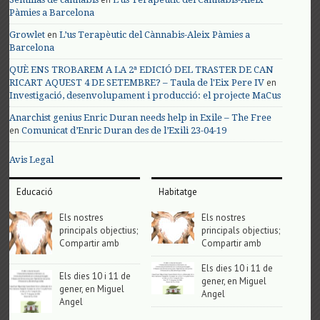
Pàmies a Barcelona
en
Growlet
L’us Terapèutic del Cànnabis-Aleix Pàmies a
Barcelona
QUÈ ENS TROBAREM A LA 2ª EDICIÓ DEL TRASTER DE CAN
en
RICART AQUEST 4 DE SETEMBRE? – Taula de l'Eix Pere IV
Investigació, desenvolupament i producció: el projecte MaCus
Anarchist genius Enric Duran needs help in Exile – The Free
en
Comunicat d’Enric Duran des de l’Exili 23-04-19
Avis Legal
Educació
Habitatge
Els nostres
Els nostres
principals objectius;
principals objectius;
Compartir amb
Compartir amb
Els dies 10 i 11 de
Els dies 10 i 11 de
gener, en Miguel
gener, en Miguel
Angel
Angel