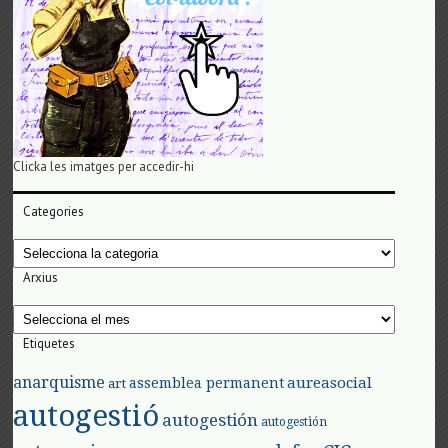
Clicka les imatges per accedir-hi
Categories
Categories
Arxius
Arxius
Etiquetes
anarquisme
aureasocial
assemblea permanent
art
autogestió
autogestión
autogestión