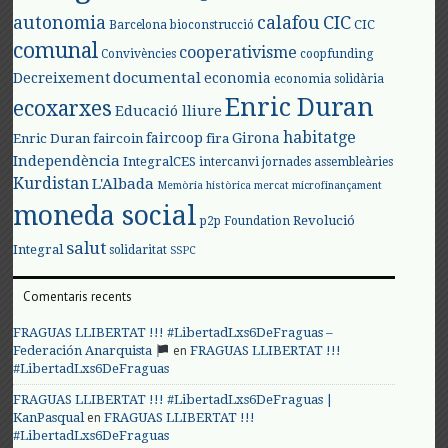
autonomia
calafou
CIC
CIC
Barcelona
bioconstrucció
comunal
cooperativisme
Convivències
coopfunding
documental
Decreixement
economia
economia solidària
Enric Duran
ecoxarxes
Educació lliure
habitatge
faircoop
Girona
Enric Duran
faircoin
fira
Independència
IntegralCES
intercanvi
jornades assembleàries
Kurdistan
L'Albada
Memòria històrica
mercat
microfinançament
moneda social
Revolució
p2p Foundation
salut
Integral
solidaritat
SSPC
Comentaris recents
FRAGUAS LLIBERTAT !!! #LibertadLxs6DeFraguas –
en
Federación Anarquista
FRAGUAS LLIBERTAT !!!
#LibertadLxs6DeFraguas
FRAGUAS LLIBERTAT !!! #LibertadLxs6DeFraguas |
en
KanPasqual
FRAGUAS LLIBERTAT !!!
#LibertadLxs6DeFraguas