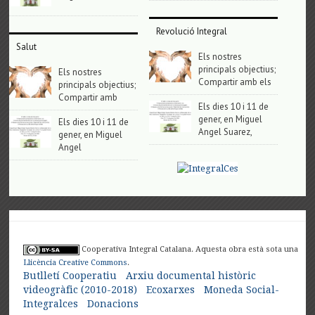
Revolució Integral
Salut
Els nostres
principals objectius;
Els nostres
Compartir amb els
principals objectius;
Compartir amb
Els dies 10 i 11 de
gener, en Miguel
Els dies 10 i 11 de
Angel Suarez,
gener, en Miguel
Angel
Cooperativa Integral Catalana. Aquesta obra està sota una
Llicència Creative Commons
.
Butlletí Cooperatiu
Arxiu documental històric
videogràfic (2010-2018)
Ecoxarxes
Moneda Social-
Integralces
Donacions