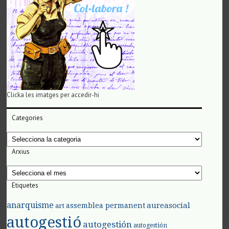
Clicka les imatges per accedir-hi
Categories
Categories
Arxius
Arxius
Etiquetes
anarquisme
aureasocial
assemblea permanent
art
autogestió
autogestión
autogestión