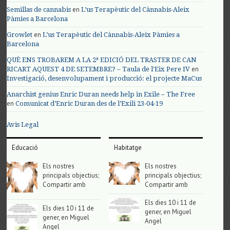
en
Semillas de cannabis
L’us Terapèutic del Cànnabis-Aleix
Pàmies a Barcelona
en
Growlet
L’us Terapèutic del Cànnabis-Aleix Pàmies a
Barcelona
QUÈ ENS TROBAREM A LA 2ª EDICIÓ DEL TRASTER DE CAN
en
RICART AQUEST 4 DE SETEMBRE? – Taula de l'Eix Pere IV
Investigació, desenvolupament i producció: el projecte MaCus
Anarchist genius Enric Duran needs help in Exile – The Free
en
Comunicat d’Enric Duran des de l’Exili 23-04-19
Avis Legal
Educació
Habitatge
Els nostres
Els nostres
principals objectius;
principals objectius;
Compartir amb
Compartir amb
Els dies 10 i 11 de
Els dies 10 i 11 de
gener, en Miguel
gener, en Miguel
Angel
Angel