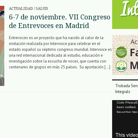
ACTUALIDAD
/
SALUD
6-7 de noviembre. VII Congreso
de Entrevoces en Madrid
Entrevoces es un proyecto que ha nacido al calor de la
invitación realizada por Intervoice para celebrar en el
estado español su séptimo congreso mundial. Intervoice es
una red internacional dedicada al estudio, educación e
investigación sobre la escucha de voces, que cuenta con
centenares de grupos en más 25 países. Su aportación […]
Trobada Sens
Integrals
Reproductor
Code PrivacyErr
been notified.
de
Baixa el fitxer: ht
vídeo