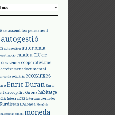
e
assemblea permanent
art
autogestió
l
autonomia
ón
autogestión
calafou
CIC
CIC
construcció
l
cooperativisme
Convivències
documental
Decreixement
ecoxarxes
onomia solidària
Enric Duran
iure
Enric
habitatge
faircoop
Girona
in
fira
cia
IntegralCES
intercanvi
jornades
Kurdistan
L'Albada
Memòria
moneda
microfinançament