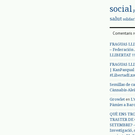
social
salut
solidar
Comentaris r
FRAGUAS LLI
– Federación
LLIBERTAT !!
FRAGUAS LLI
| KanPasqual
#LibertadLx
Semillas de c
Cànnabis-Ale
en
Growlet
L’
Pàmies a Bar
QUÈ ENS TRO
TRASTER DE 
SETEMBRE? – 
Investigació,