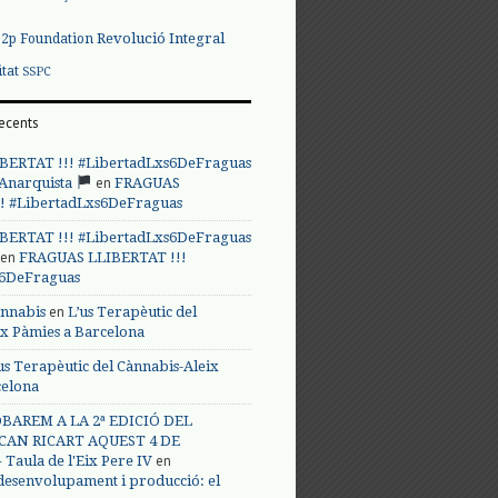
Revolució Integral
p2p Foundation
itat
SSPC
ecents
BERTAT !!! #LibertadLxs6DeFraguas
en
 Anarquista
FRAGUAS
! #LibertadLxs6DeFraguas
BERTAT !!! #LibertadLxs6DeFraguas
en
FRAGUAS LLIBERTAT !!!
s6DeFraguas
en
annabis
L’us Terapèutic del
ix Pàmies a Barcelona
us Terapèutic del Cànnabis-Aleix
celona
BAREM A LA 2ª EDICIÓ DEL
CAN RICART AQUEST 4 DE
en
Taula de l'Eix Pere IV
 desenvolupament i producció: el