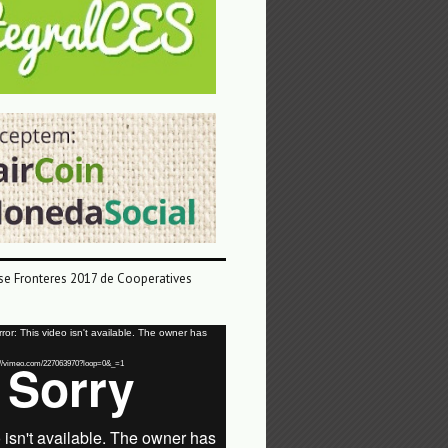
e Fronteres 2017 de Cooperatives
or: This video isn't available. The owner has
tps://vimeo.com/227063970?loop=0&_=1