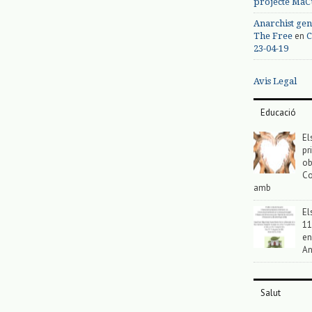
projecte MaC
Anarchist gen
en
The Free
C
23-04-19
Avis Legal
Educació
El
pr
ob
Co
amb
El
11
en
An
Salut