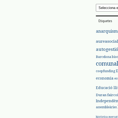
Arxius
Etiquetes
anarquism
aureasocia
autogesti
Barcelona
bio
comuna
coopfunding
economia
ec
Educació ll
Duran
fairco
Independèn
assembleàries
històrica
mercat