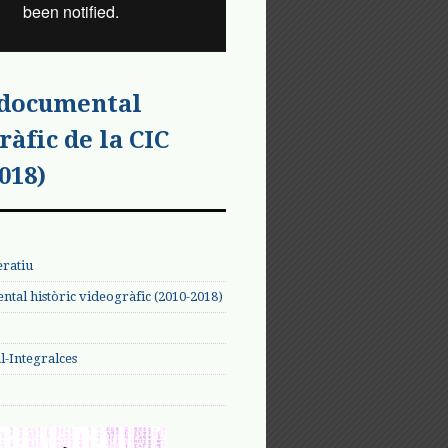
 documental
ràfic de la CIC
018)
eratiu
tal històric videogràfic (2010-2018)
-Integralces