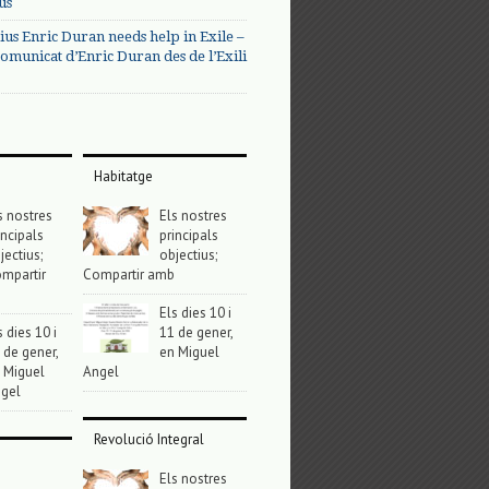
us
ius Enric Duran needs help in Exile –
omunicat d’Enric Duran des de l’Exili
Habitatge
s nostres
Els nostres
incipals
principals
jectius;
objectius;
mpartir
Compartir amb
Els dies 10 i
s dies 10 i
11 de gener,
 de gener,
en Miguel
 Miguel
Angel
gel
Revolució Integral
Els nostres