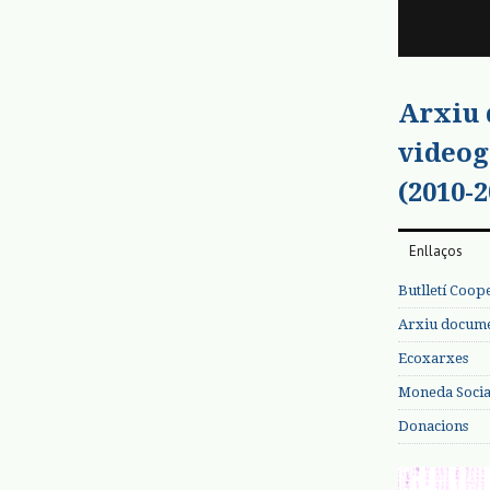
Arxiu
videog
(2010-2
Enllaços
Butlletí Coop
Arxiu documen
Ecoxarxes
Moneda Social
Donacions