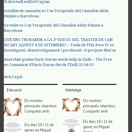
#LibertadLxs6DeFraguas
en
Semillas de cannabis
L’us Terapèutic del Cànnabis-Aleix
Pàmies a Barcelona
en
Growlet
L’us Terapèutic del Cànnabis-Aleix Pàmies a
Barcelona
QUÈ ENS TROBAREM A LA 2ª EDICIÓ DEL TRASTER DE CAN
en
RICART AQUEST 4 DE SETEMBRE? – Taula de l'Eix Pere IV
Investigació, desenvolupament i producció: el projecte MaCus
Anarchist genius Enric Duran needs help in Exile – The Free
en
Comunicat d’Enric Duran des de l’Exili 23-04-19
Avis Legal
Educació
Habitatge
Els nostres
Els nostres
principals objectius;
principals objectius;
Compartir amb
Compartir amb
Els dies 10 i 11 de
Els dies 10 i 11 de
gener, en Miguel
gener, en Miguel