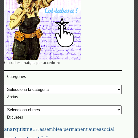
Clicka les imatges per accedir-hi
Categories
Categories
Arxius
Arxius
Etiquetes
anarquisme
aureasocial
assemblea permanent
art