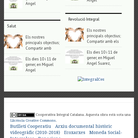
Angel
Angel
Revolució Integral
Salut
Els nostres
principals objectius;
Els nostres
Compartir amb els
principals objectius;
Compartir amb
Els dies 10 i 11 de
gener, en Miguel
Els dies 10 i 11 de
Angel Suarez,
gener, en Miguel
Angel
Cooperativa Integral Catalana. Aquesta obra està sota una
Llicència Creative Commons
.
Butlletí Cooperatiu
Arxiu documental històric
videogràfic (2010-2018)
Ecoxarxes
Moneda Social-