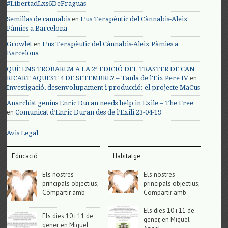
#LibertadLxs6DeFraguas
en
Semillas de cannabis
L’us Terapèutic del Cànnabis-Aleix
Pàmies a Barcelona
en
Growlet
L’us Terapèutic del Cànnabis-Aleix Pàmies a
Barcelona
QUÈ ENS TROBAREM A LA 2ª EDICIÓ DEL TRASTER DE CAN
en
RICART AQUEST 4 DE SETEMBRE? – Taula de l'Eix Pere IV
Investigació, desenvolupament i producció: el projecte MaCus
Anarchist genius Enric Duran needs help in Exile – The Free
en
Comunicat d’Enric Duran des de l’Exili 23-04-19
Avis Legal
Educació
Habitatge
Els nostres
Els nostres
principals objectius;
principals objectius;
Compartir amb
Compartir amb
Els dies 10 i 11 de
Els dies 10 i 11 de
gener, en Miguel
gener, en Miguel