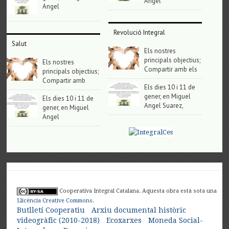
Angel
Angel
Revolució Integral
Salut
Els nostres
principals objectius;
Els nostres
Compartir amb els
principals objectius;
Compartir amb
Els dies 10 i 11 de
gener, en Miguel
Els dies 10 i 11 de
Angel Suarez,
gener, en Miguel
Angel
Cooperativa Integral Catalana. Aquesta obra està sota una
Llicència Creative Commons
.
Butlletí Cooperatiu
Arxiu documental històric
videogràfic (2010-2018)
Ecoxarxes
Moneda Social-