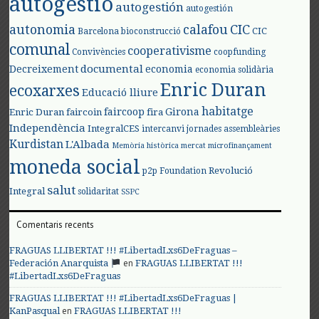
autogestió
autogestión
autogestión
autonomia
calafou
CIC
CIC
Barcelona
bioconstrucció
comunal
cooperativisme
Convivències
coopfunding
documental
Decreixement
economia
economia solidària
Enric Duran
ecoxarxes
Educació lliure
habitatge
faircoop
Girona
Enric Duran
faircoin
fira
Independència
IntegralCES
intercanvi
jornades assembleàries
Kurdistan
L'Albada
Memòria històrica
mercat
microfinançament
moneda social
Revolució
p2p Foundation
salut
Integral
solidaritat
SSPC
Comentaris recents
FRAGUAS LLIBERTAT !!! #LibertadLxs6DeFraguas –
en
Federación Anarquista
FRAGUAS LLIBERTAT !!!
#LibertadLxs6DeFraguas
FRAGUAS LLIBERTAT !!! #LibertadLxs6DeFraguas |
en
KanPasqual
FRAGUAS LLIBERTAT !!!