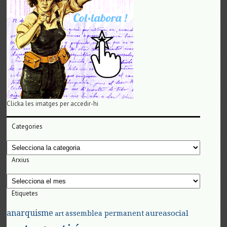
Clicka les imatges per accedir-hi
Categories
Categories
Arxius
Arxius
Etiquetes
anarquisme
aureasocial
assemblea permanent
art