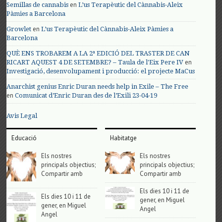
en
Semillas de cannabis
L’us Terapèutic del Cànnabis-Aleix
Pàmies a Barcelona
en
Growlet
L’us Terapèutic del Cànnabis-Aleix Pàmies a
Barcelona
QUÈ ENS TROBAREM A LA 2ª EDICIÓ DEL TRASTER DE CAN
en
RICART AQUEST 4 DE SETEMBRE? – Taula de l'Eix Pere IV
Investigació, desenvolupament i producció: el projecte MaCus
Anarchist genius Enric Duran needs help in Exile – The Free
en
Comunicat d’Enric Duran des de l’Exili 23-04-19
Avis Legal
Educació
Habitatge
Els nostres
Els nostres
principals objectius;
principals objectius;
Compartir amb
Compartir amb
Els dies 10 i 11 de
Els dies 10 i 11 de
gener, en Miguel
gener, en Miguel
Angel
Angel