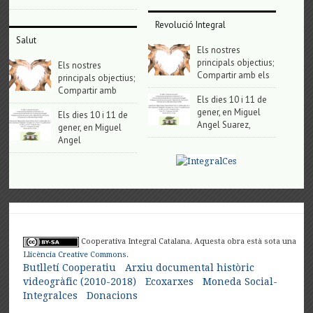
Revolució Integral
Salut
Els nostres
principals objectius;
Els nostres
Compartir amb els
principals objectius;
Compartir amb
Els dies 10 i 11 de
gener, en Miguel
Els dies 10 i 11 de
Angel Suarez,
gener, en Miguel
Angel
Cooperativa Integral Catalana. Aquesta obra està sota una
Llicència Creative Commons
.
Butlletí Cooperatiu
Arxiu documental històric
videogràfic (2010-2018)
Ecoxarxes
Moneda Social-
Integralces
Donacions