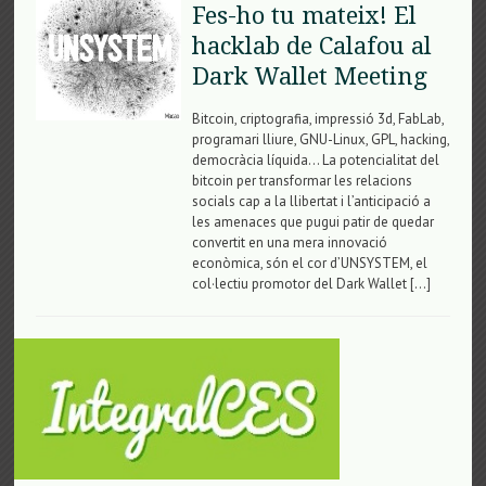
Fes-ho tu mateix! El
hacklab de Calafou al
Dark Wallet Meeting
Bitcoin, criptografia, impressió 3d, FabLab,
programari lliure, GNU-Linux, GPL, hacking,
democràcia líquida… La potencialitat del
bitcoin per transformar les relacions
socials cap a la llibertat i l’anticipació a
les amenaces que pugui patir de quedar
convertit en una mera innovació
econòmica, són el cor d’UNSYSTEM, el
col·lectiu promotor del Dark Wallet […]