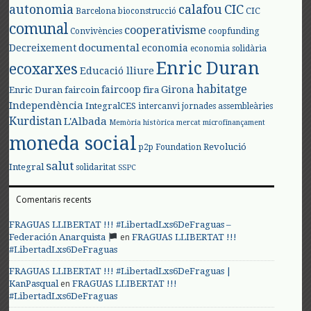
autonomia
calafou
CIC
CIC
Barcelona
bioconstrucció
comunal
cooperativisme
Convivències
coopfunding
documental
Decreixement
economia
economia solidària
Enric Duran
ecoxarxes
Educació lliure
habitatge
faircoop
Girona
Enric Duran
faircoin
fira
Independència
IntegralCES
intercanvi
jornades assembleàries
Kurdistan
L'Albada
Memòria històrica
mercat
microfinançament
moneda social
Revolució
p2p Foundation
salut
Integral
solidaritat
SSPC
Comentaris recents
FRAGUAS LLIBERTAT !!! #LibertadLxs6DeFraguas –
en
Federación Anarquista
FRAGUAS LLIBERTAT !!!
#LibertadLxs6DeFraguas
FRAGUAS LLIBERTAT !!! #LibertadLxs6DeFraguas |
en
KanPasqual
FRAGUAS LLIBERTAT !!!
#LibertadLxs6DeFraguas