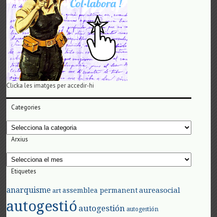
Clicka les imatges per accedir-hi
Categories
Categories
Arxius
Arxius
Etiquetes
anarquisme
aureasocial
assemblea permanent
art
autogestió
autogestión
autogestión