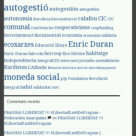
autogestió
autogestión
autogestión
autonomia
calafou
CIC
CIC
Barcelona
bioconstrucció
comunal
cooperativisme
Convivències
coopfunding
documental
Decreixement
economia
economia solidària
Enric Duran
ecoxarxes
Educació lliure
habitatge
faircoop
Girona
Enric Duran
faircoin
fira
Independència
IntegralCES
intercanvi
jornades assembleàries
Kurdistan
L'Albada
Memòria històrica
mercat
microfinançament
moneda social
Revolució
p2p Foundation
salut
Integral
solidaritat
SSPC
Comentaris recents
FRAGUAS LLIBERTAT !!! #LibertadLxs6DeFraguas –
en
Federación Anarquista
FRAGUAS LLIBERTAT !!!
#LibertadLxs6DeFraguas
FRAGUAS LLIBERTAT !!! #LibertadLxs6DeFraguas |