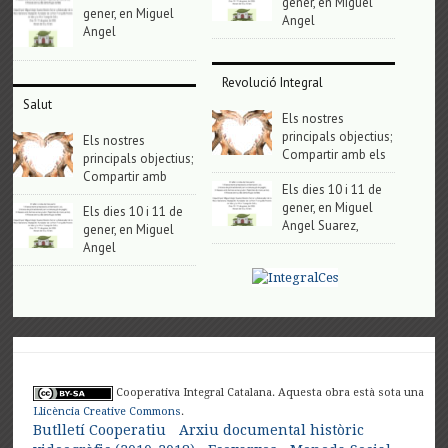
gener, en Miguel
gener, en Miguel
Angel
Angel
Revolució Integral
Salut
Els nostres
principals objectius;
Els nostres
Compartir amb els
principals objectius;
Compartir amb
Els dies 10 i 11 de
gener, en Miguel
Els dies 10 i 11 de
Angel Suarez,
gener, en Miguel
Angel
Cooperativa Integral Catalana. Aquesta obra està sota una
Llicència Creative Commons
.
Butlletí Cooperatiu
Arxiu documental històric