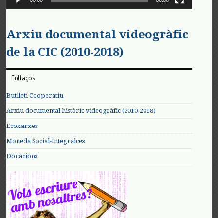
00:00
00:00
Arxiu documental videogràfic
de la CIC (2010-2018)
Enllaços
Butlletí Cooperatiu
Arxiu documental històric videogràfic (2010-2018)
Ecoxarxes
Moneda Social-Integralces
Donacions