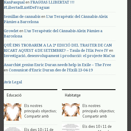
en
KanPasqual
FRAGUAS LLIBERTAT !!!
#LibertadLxs6DeFraguas
en
Semillas de cannabis
L’us Terapèutic del Cànnabis-Aleix
Pàmies a Barcelona
en
Growlet
L’us Terapèutic del Cànnabis-Aleix Pàmies a
Barcelona
QUÈ ENS TROBAREM A LA 2ª EDICIÓ DEL TRASTER DE CAN
en
RICART AQUEST 4 DE SETEMBRE? – Taula de l'Eix Pere IV
Investigació, desenvolupament i producció: el projecte MaCus
Anarchist genius Enric Duran needs help in Exile – The Free
en
Comunicat d’Enric Duran des de l’Exili 23-04-19
Avis Legal
Educació
Habitatge
Els nostres
Els nostres
principals objectius;
principals objectius;
Compartir amb
Compartir amb
Els dies 10 i 11 de
Els dies 10 i 11 de