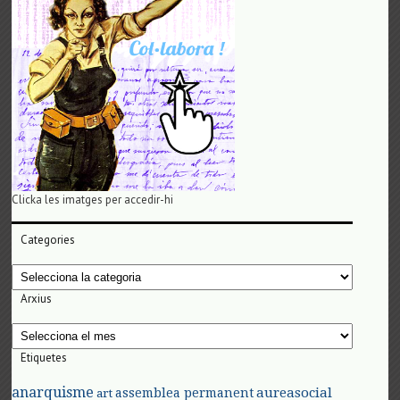
Clicka les imatges per accedir-hi
Categories
Categories
Arxius
Arxius
Etiquetes
anarquisme
aureasocial
assemblea permanent
art