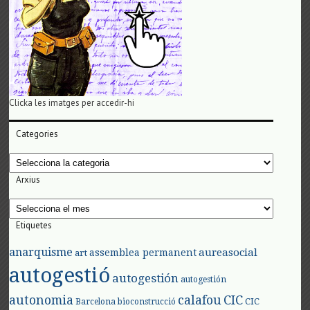
Clicka les imatges per accedir-hi
Categories
Categories
Arxius
Arxius
Etiquetes
anarquisme
aureasocial
assemblea permanent
art
autogestió
autogestión
autogestión
autonomia
calafou
CIC
CIC
Barcelona
bioconstrucció