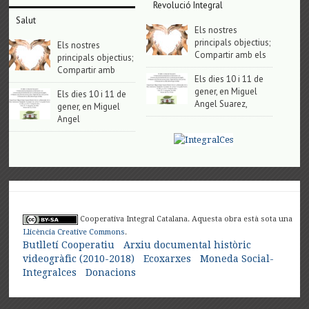
Revolució Integral
Salut
Els nostres
principals objectius;
Els nostres
Compartir amb els
principals objectius;
Compartir amb
Els dies 10 i 11 de
gener, en Miguel
Els dies 10 i 11 de
Angel Suarez,
gener, en Miguel
Angel
Cooperativa Integral Catalana. Aquesta obra està sota una
Llicència Creative Commons
.
Butlletí Cooperatiu
Arxiu documental històric
videogràfic (2010-2018)
Ecoxarxes
Moneda Social-
Integralces
Donacions