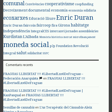
comunal
cooperativisme
Convivències
coopfunding
documental
Decreixement
economia
economia solidària
Enric Duran
ecoxarxes
Educació lliure
habitatge
faircoop
Girona
Enric Duran
faircoin
fira
Independència
IntegralCES
intercanvi
jornades assembleàries
Kurdistan
L'Albada
Memòria històrica
mercat
microfinançament
moneda social
Revolució
p2p Foundation
salut
Integral
solidaritat
SSPC
Comentaris recents
FRAGUAS LLIBERTAT !!! #LibertadLxs6DeFraguas –
en
Federación Anarquista
FRAGUAS LLIBERTAT !!!
#LibertadLxs6DeFraguas
FRAGUAS LLIBERTAT !!! #LibertadLxs6DeFraguas |
en
KanPasqual
FRAGUAS LLIBERTAT !!!
#LibertadLxs6DeFraguas
en
Semillas de cannabis
L’us Terapèutic del Cànnabis-Aleix
Pàmies a Barcelona