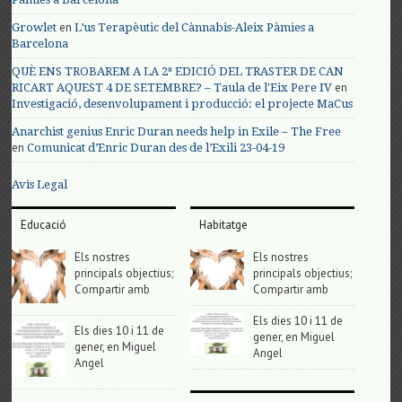
en
Growlet
L’us Terapèutic del Cànnabis-Aleix Pàmies a
Barcelona
QUÈ ENS TROBAREM A LA 2ª EDICIÓ DEL TRASTER DE CAN
en
RICART AQUEST 4 DE SETEMBRE? – Taula de l'Eix Pere IV
Investigació, desenvolupament i producció: el projecte MaCus
Anarchist genius Enric Duran needs help in Exile – The Free
en
Comunicat d’Enric Duran des de l’Exili 23-04-19
Avis Legal
Educació
Habitatge
Els nostres
Els nostres
principals objectius;
principals objectius;
Compartir amb
Compartir amb
Els dies 10 i 11 de
Els dies 10 i 11 de
gener, en Miguel
gener, en Miguel
Angel
Angel