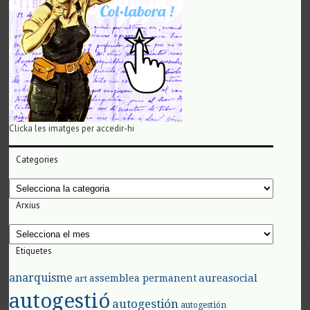
Clicka les imatges per accedir-hi
Categories
Categories
Arxius
Arxius
Etiquetes
anarquisme
aureasocial
assemblea permanent
art
autogestió
autogestión
autogestión