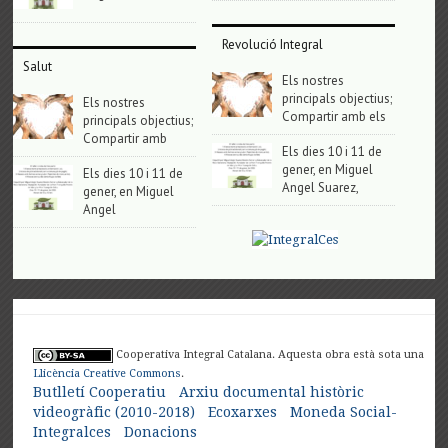
Revolució Integral
Salut
Els nostres
principals objectius;
Els nostres
Compartir amb els
principals objectius;
Compartir amb
Els dies 10 i 11 de
gener, en Miguel
Els dies 10 i 11 de
Angel Suarez,
gener, en Miguel
Angel
Cooperativa Integral Catalana. Aquesta obra està sota una
Llicència Creative Commons
.
Butlletí Cooperatiu
Arxiu documental històric
videogràfic (2010-2018)
Ecoxarxes
Moneda Social-
Integralces
Donacions