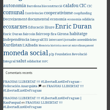
autonomia
calafou
CIC
CIC
Barcelona
bioconstrucció
comunal
cooperativisme
Convivències
coopfunding
documental
Decreixement
economia
economia solidària
Enric Duran
ecoxarxes
Educació lliure
habitatge
faircoop
Girona
Enric Duran
faircoin
fira
Independència
IntegralCES
intercanvi
jornades assembleàries
Kurdistan
L'Albada
Memòria històrica
mercat
microfinançament
moneda social
Revolució
p2p Foundation
salut
Integral
solidaritat
SSPC
Comentaris recents
FRAGUAS LLIBERTAT !!! #LibertadLxs6DeFraguas –
en
Federación Anarquista
FRAGUAS LLIBERTAT !!!
#LibertadLxs6DeFraguas
FRAGUAS LLIBERTAT !!! #LibertadLxs6DeFraguas |
en
KanPasqual
FRAGUAS LLIBERTAT !!!
#LibertadLxs6DeFraguas