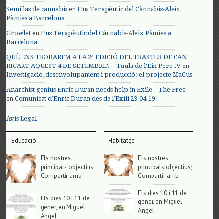
en
Semillas de cannabis
L’us Terapèutic del Cànnabis-Aleix
Pàmies a Barcelona
en
Growlet
L’us Terapèutic del Cànnabis-Aleix Pàmies a
Barcelona
QUÈ ENS TROBAREM A LA 2ª EDICIÓ DEL TRASTER DE CAN
en
RICART AQUEST 4 DE SETEMBRE? – Taula de l'Eix Pere IV
Investigació, desenvolupament i producció: el projecte MaCus
Anarchist genius Enric Duran needs help in Exile – The Free
en
Comunicat d’Enric Duran des de l’Exili 23-04-19
Avis Legal
Educació
Habitatge
Els nostres
Els nostres
principals objectius;
principals objectius;
Compartir amb
Compartir amb
Els dies 10 i 11 de
Els dies 10 i 11 de
gener, en Miguel
gener, en Miguel
Angel
Angel