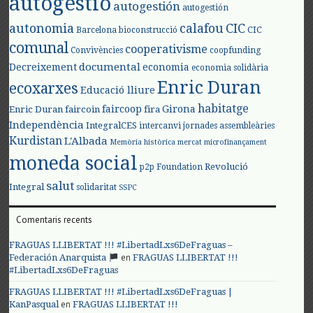
autogestió
autogestión
autogestión
autonomia
calafou
CIC
CIC
Barcelona
bioconstrucció
comunal
cooperativisme
Convivències
coopfunding
documental
Decreixement
economia
economia solidària
Enric Duran
ecoxarxes
Educació lliure
habitatge
faircoop
Girona
Enric Duran
faircoin
fira
Independència
IntegralCES
intercanvi
jornades assembleàries
Kurdistan
L'Albada
Memòria històrica
mercat
microfinançament
moneda social
Revolució
p2p Foundation
salut
Integral
solidaritat
SSPC
Comentaris recents
FRAGUAS LLIBERTAT !!! #LibertadLxs6DeFraguas –
en
Federación Anarquista
FRAGUAS LLIBERTAT !!!
#LibertadLxs6DeFraguas
FRAGUAS LLIBERTAT !!! #LibertadLxs6DeFraguas |
en
KanPasqual
FRAGUAS LLIBERTAT !!!