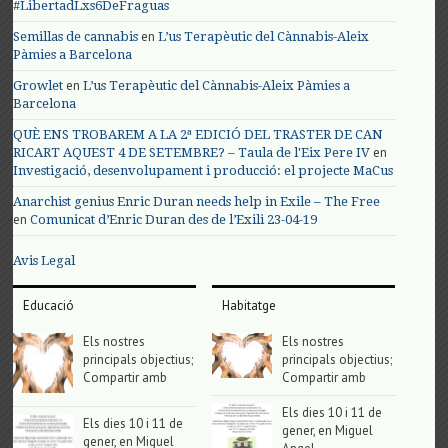
#LibertadLxs6DeFraguas
en
Semillas de cannabis
L’us Terapèutic del Cànnabis-Aleix
Pàmies a Barcelona
en
Growlet
L’us Terapèutic del Cànnabis-Aleix Pàmies a
Barcelona
QUÈ ENS TROBAREM A LA 2ª EDICIÓ DEL TRASTER DE CAN
en
RICART AQUEST 4 DE SETEMBRE? – Taula de l'Eix Pere IV
Investigació, desenvolupament i producció: el projecte MaCus
Anarchist genius Enric Duran needs help in Exile – The Free
en
Comunicat d’Enric Duran des de l’Exili 23-04-19
Avis Legal
Educació
Habitatge
Els nostres
Els nostres
principals objectius;
principals objectius;
Compartir amb
Compartir amb
Els dies 10 i 11 de
Els dies 10 i 11 de
gener, en Miguel
gener, en Miguel