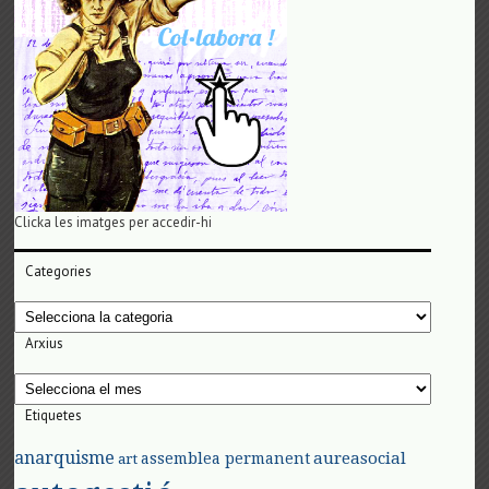
Clicka les imatges per accedir-hi
Categories
Categories
Arxius
Arxius
Etiquetes
anarquisme
aureasocial
assemblea permanent
art