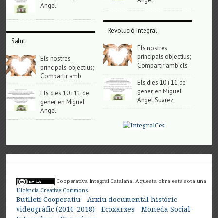
Angel
Angel
Revolució Integral
Salut
Els nostres
principals objectius;
Els nostres
Compartir amb els
principals objectius;
Compartir amb
Els dies 10 i 11 de
gener, en Miguel
Els dies 10 i 11 de
Angel Suarez,
gener, en Miguel
Angel
Cooperativa Integral Catalana. Aquesta obra està sota una
Llicència Creative Commons
.
Butlletí Cooperatiu
Arxiu documental històric
videogràfic (2010-2018)
Ecoxarxes
Moneda Social-