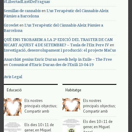
#LibertadLxs6DeFraguas
en
Semillas de cannabis
L’us Terapèutic del Cànnabis-Aleix
Pàmies a Barcelona
en
Growlet
L’us Terapèutic del Cànnabis-Aleix Pàmies a
Barcelona
QUÈ ENS TROBAREM A LA 2ª EDICIÓ DEL TRASTER DE CAN
en
RICART AQUEST 4 DE SETEMBRE? – Taula de l'Eix Pere IV
Investigació, desenvolupament i producció: el projecte MaCus
Anarchist genius Enric Duran needs help in Exile – The Free
en
Comunicat d’Enric Duran des de l’Exili 23-04-19
Avis Legal
Educació
Habitatge
Els nostres
Els nostres
principals objectius;
principals objectius;
Compartir amb
Compartir amb
Els dies 10 i 11 de
Els dies 10 i 11 de
gener, en Miguel
gener, en Miguel