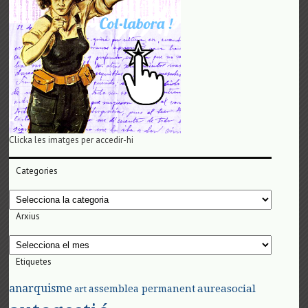
Clicka les imatges per accedir-hi
Categories
Categories
Arxius
Arxius
Etiquetes
anarquisme
aureasocial
assemblea permanent
art