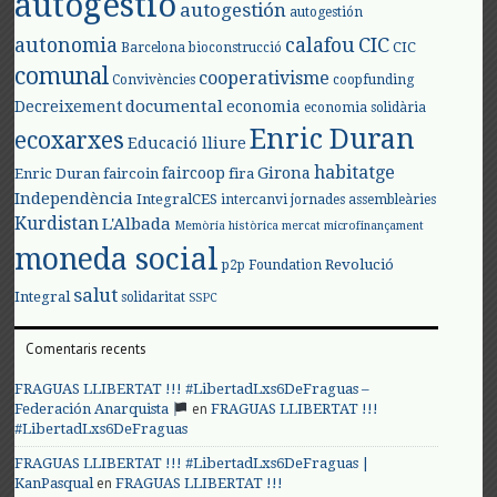
autogestió
autogestión
autogestión
autonomia
calafou
CIC
CIC
Barcelona
bioconstrucció
comunal
cooperativisme
Convivències
coopfunding
documental
Decreixement
economia
economia solidària
Enric Duran
ecoxarxes
Educació lliure
habitatge
faircoop
Girona
Enric Duran
faircoin
fira
Independència
IntegralCES
intercanvi
jornades assembleàries
Kurdistan
L'Albada
Memòria històrica
mercat
microfinançament
moneda social
Revolució
p2p Foundation
salut
Integral
solidaritat
SSPC
Comentaris recents
FRAGUAS LLIBERTAT !!! #LibertadLxs6DeFraguas –
en
Federación Anarquista
FRAGUAS LLIBERTAT !!!
#LibertadLxs6DeFraguas
FRAGUAS LLIBERTAT !!! #LibertadLxs6DeFraguas |
en
KanPasqual
FRAGUAS LLIBERTAT !!!