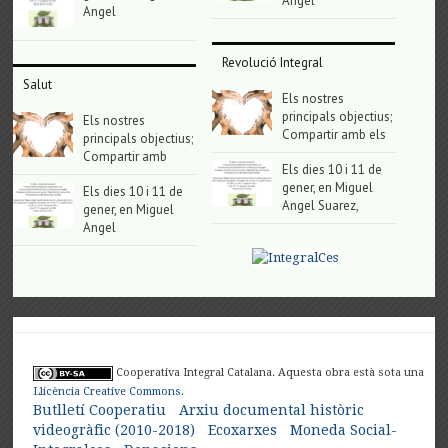
Angel
Angel
Revolució Integral
Salut
Els nostres
principals objectius;
Els nostres
Compartir amb els
principals objectius;
Compartir amb
Els dies 10 i 11 de
gener, en Miguel
Els dies 10 i 11 de
Angel Suarez,
gener, en Miguel
Angel
Cooperativa Integral Catalana. Aquesta obra està sota una
Llicència Creative Commons
.
Butlletí Cooperatiu
Arxiu documental històric
videogràfic (2010-2018)
Ecoxarxes
Moneda Social-