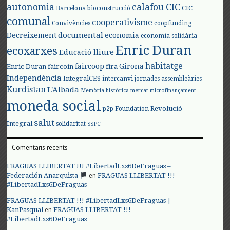
autonomia
calafou
CIC
CIC
Barcelona
bioconstrucció
comunal
cooperativisme
Convivències
coopfunding
documental
Decreixement
economia
economia solidària
Enric Duran
ecoxarxes
Educació lliure
habitatge
faircoop
Girona
Enric Duran
faircoin
fira
Independència
IntegralCES
intercanvi
jornades assembleàries
Kurdistan
L'Albada
Memòria històrica
mercat
microfinançament
moneda social
Revolució
p2p Foundation
salut
Integral
solidaritat
SSPC
Comentaris recents
FRAGUAS LLIBERTAT !!! #LibertadLxs6DeFraguas –
en
Federación Anarquista
FRAGUAS LLIBERTAT !!!
#LibertadLxs6DeFraguas
FRAGUAS LLIBERTAT !!! #LibertadLxs6DeFraguas |
en
KanPasqual
FRAGUAS LLIBERTAT !!!
#LibertadLxs6DeFraguas