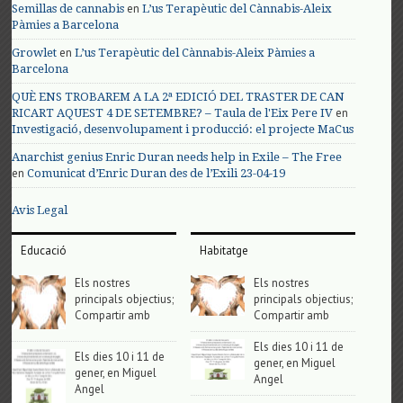
en
Semillas de cannabis
L’us Terapèutic del Cànnabis-Aleix
Pàmies a Barcelona
en
Growlet
L’us Terapèutic del Cànnabis-Aleix Pàmies a
Barcelona
QUÈ ENS TROBAREM A LA 2ª EDICIÓ DEL TRASTER DE CAN
en
RICART AQUEST 4 DE SETEMBRE? – Taula de l'Eix Pere IV
Investigació, desenvolupament i producció: el projecte MaCus
Anarchist genius Enric Duran needs help in Exile – The Free
en
Comunicat d’Enric Duran des de l’Exili 23-04-19
Avis Legal
Educació
Habitatge
Els nostres
Els nostres
principals objectius;
principals objectius;
Compartir amb
Compartir amb
Els dies 10 i 11 de
Els dies 10 i 11 de
gener, en Miguel
gener, en Miguel
Angel
Angel