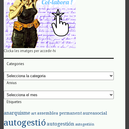
Clicka les imatges per accedir-hi
Categories
Categories
Arxius
Arxius
Etiquetes
anarquisme
aureasocial
assemblea permanent
art
autogestió
autogestión
autogestión