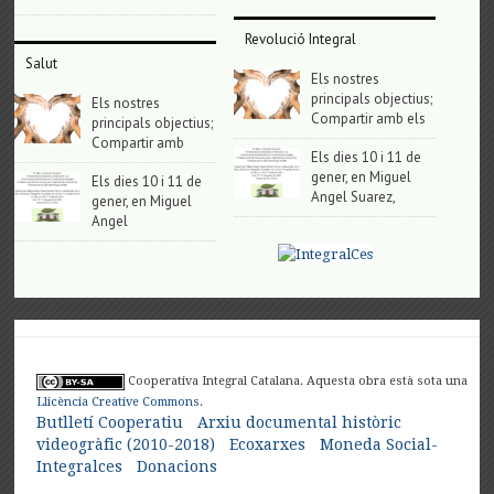
Revolució Integral
Salut
Els nostres
principals objectius;
Els nostres
Compartir amb els
principals objectius;
Compartir amb
Els dies 10 i 11 de
gener, en Miguel
Els dies 10 i 11 de
Angel Suarez,
gener, en Miguel
Angel
Cooperativa Integral Catalana. Aquesta obra està sota una
Llicència Creative Commons
.
Butlletí Cooperatiu
Arxiu documental històric
videogràfic (2010-2018)
Ecoxarxes
Moneda Social-
Integralces
Donacions