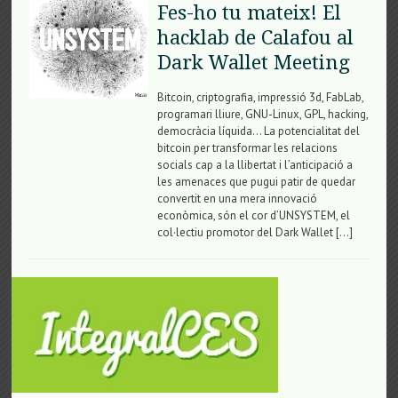
Fes-ho tu mateix! El
hacklab de Calafou al
Dark Wallet Meeting
Bitcoin, criptografia, impressió 3d, FabLab,
programari lliure, GNU-Linux, GPL, hacking,
democràcia líquida… La potencialitat del
bitcoin per transformar les relacions
socials cap a la llibertat i l’anticipació a
les amenaces que pugui patir de quedar
convertit en una mera innovació
econòmica, són el cor d’UNSYSTEM, el
col·lectiu promotor del Dark Wallet […]