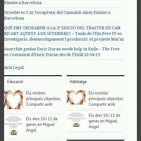
Pàmies a Barcelona
en
Growlet
L’us Terapèutic del Cànnabis-Aleix Pàmies a
Barcelona
QUÈ ENS TROBAREM A LA 2ª EDICIÓ DEL TRASTER DE CAN
en
RICART AQUEST 4 DE SETEMBRE? – Taula de l'Eix Pere IV
Investigació, desenvolupament i producció: el projecte MaCus
Anarchist genius Enric Duran needs help in Exile – The Free
en
Comunicat d’Enric Duran des de l’Exili 23-04-19
Avis Legal
Educació
Habitatge
Els nostres
Els nostres
principals objectius;
principals objectius;
Compartir amb
Compartir amb
Els dies 10 i 11 de
Els dies 10 i 11 de
gener, en Miguel
gener, en Miguel
Angel
Angel