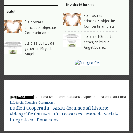
Revolució Integral
Salut
Els nostres
principals objectius;
Els nostres
Compartir amb els
principals objectius;
Compartir amb
Els dies 10 i 11 de
gener, en Miguel
Els dies 10 i 11 de
Angel Suarez,
gener, en Miguel
Angel
Cooperativa Integral Catalana. Aquesta obra està sota una
Llicència Creative Commons
.
Butlletí Cooperatiu
Arxiu documental històric
videogràfic (2010-2018)
Ecoxarxes
Moneda Social-
Integralces
Donacions