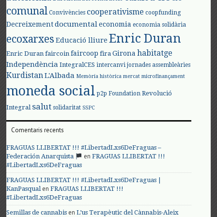
comunal
cooperativisme
Convivències
coopfunding
documental
Decreixement
economia
economia solidària
Enric Duran
ecoxarxes
Educació lliure
habitatge
faircoop
Girona
Enric Duran
faircoin
fira
Independència
IntegralCES
intercanvi
jornades assembleàries
Kurdistan
L'Albada
Memòria històrica
mercat
microfinançament
moneda social
Revolució
p2p Foundation
salut
Integral
solidaritat
SSPC
Comentaris recents
FRAGUAS LLIBERTAT !!! #LibertadLxs6DeFraguas –
en
Federación Anarquista
FRAGUAS LLIBERTAT !!!
#LibertadLxs6DeFraguas
FRAGUAS LLIBERTAT !!! #LibertadLxs6DeFraguas |
en
KanPasqual
FRAGUAS LLIBERTAT !!!
#LibertadLxs6DeFraguas
en
Semillas de cannabis
L’us Terapèutic del Cànnabis-Aleix