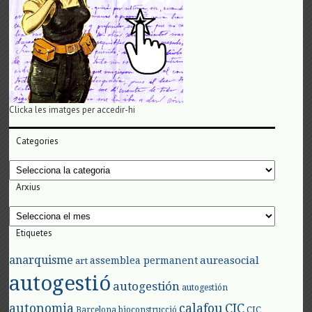
Clicka les imatges per accedir-hi
Categories
Categories
Arxius
Arxius
Etiquetes
anarquisme
aureasocial
assemblea permanent
art
autogestió
autogestión
autogestión
autonomia
calafou
CIC
CIC
Barcelona
bioconstrucció