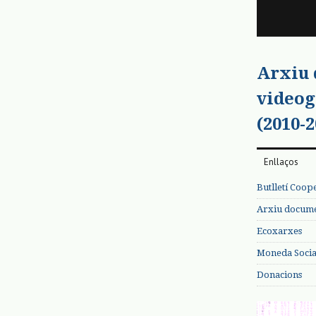
Arxiu
videog
(2010-2
Enllaços
Butlletí Coop
Arxiu documen
Ecoxarxes
Moneda Social
Donacions