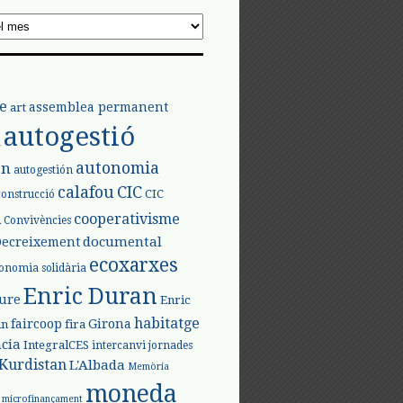
e
assemblea permanent
art
autogestió
l
autonomia
ón
autogestión
calafou
CIC
CIC
construcció
l
cooperativisme
Convivències
documental
Decreixement
ecoxarxes
onomia solidària
Enric Duran
iure
Enric
habitatge
faircoop
Girona
in
fira
cia
IntegralCES
intercanvi
jornades
Kurdistan
L'Albada
Memòria
moneda
microfinançament