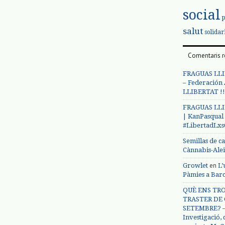
social
salut
solidar
Comentaris r
FRAGUAS LLI
– Federación
LLIBERTAT !!
FRAGUAS LLI
| KanPasqual
#LibertadLx
Semillas de c
Cànnabis-Ale
en
Growlet
L’
Pàmies a Bar
QUÈ ENS TRO
TRASTER DE 
SETEMBRE? – 
Investigació,