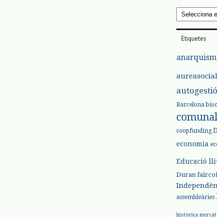
Arxius
Etiquetes
anarquism
aureasocia
autogesti
Barcelona
bio
comuna
coopfunding
economia
ec
Educació ll
Duran
fairco
Independèn
assembleàries
històrica
mercat