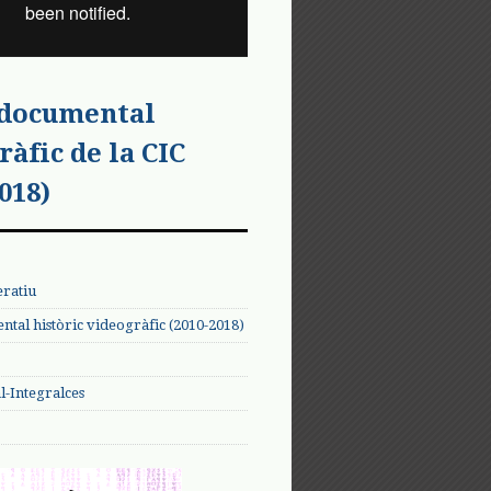
 documental
ràfic de la CIC
018)
eratiu
tal històric videogràfic (2010-2018)
-Integralces