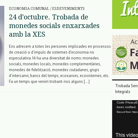
ECONOMIA COMUNAL
/
ESDEVENIMENTS
24 d’octubre. Trobada de
monedes socials enxarxades
amb la XES
Ens adrecem a totes les persones implicades en processos
de creació o d’impuls de sistemes d’economia no
especulativa. Hi ha una diversitat de noms: monedes
socials, monedes locals, monedes complementàries,
monedes de fidelització, monedes ciutadanes, grups
d’intercanvi, bancs del temps, ecoxarxes, ecosistemes, etc.
Fa un temps que venim trobant-nos alguns […]
Trobada Sens
Integrals
Reproductor
Code PrivacyErr
been notified.
de
Baixa el fitxer: ht
vídeo