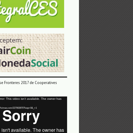
e Fronteres 2017 de Cooperatives
or: This video isn't available. The owner has
tps://vimeo.com/227063970?loop=0&_=1