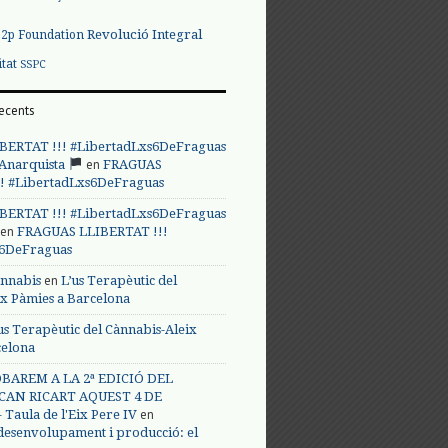
Revolució Integral
p2p Foundation
itat
SSPC
ecents
BERTAT !!! #LibertadLxs6DeFraguas
en
 Anarquista
FRAGUAS
! #LibertadLxs6DeFraguas
BERTAT !!! #LibertadLxs6DeFraguas
en
FRAGUAS LLIBERTAT !!!
s6DeFraguas
en
annabis
L’us Terapèutic del
ix Pàmies a Barcelona
us Terapèutic del Cànnabis-Aleix
celona
BAREM A LA 2ª EDICIÓ DEL
CAN RICART AQUEST 4 DE
en
Taula de l'Eix Pere IV
 desenvolupament i producció: el