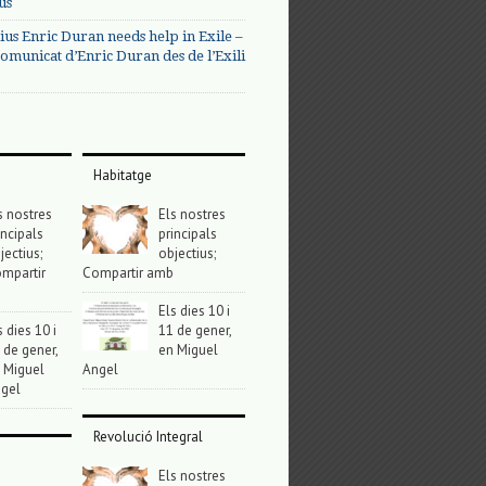
us
ius Enric Duran needs help in Exile –
omunicat d’Enric Duran des de l’Exili
Habitatge
s nostres
Els nostres
incipals
principals
jectius;
objectius;
mpartir
Compartir amb
Els dies 10 i
s dies 10 i
11 de gener,
 de gener,
en Miguel
 Miguel
Angel
gel
Revolució Integral
Els nostres