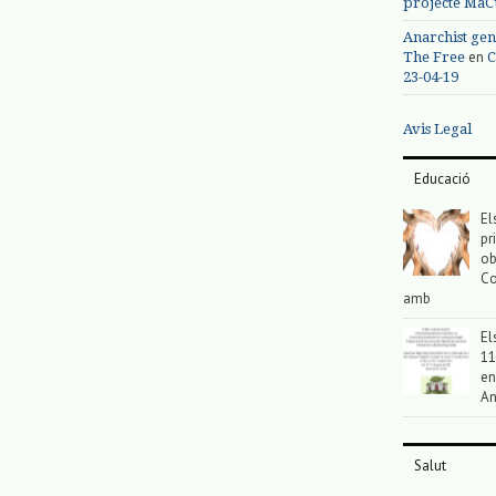
projecte MaC
Anarchist gen
en
The Free
C
23-04-19
Avis Legal
Educació
El
pr
ob
Co
amb
El
11
en
An
Salut