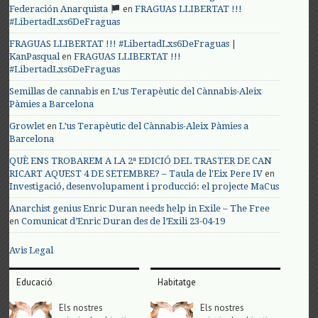
en
Federación Anarquista
FRAGUAS LLIBERTAT !!!
#LibertadLxs6DeFraguas
FRAGUAS LLIBERTAT !!! #LibertadLxs6DeFraguas |
en
KanPasqual
FRAGUAS LLIBERTAT !!!
#LibertadLxs6DeFraguas
en
Semillas de cannabis
L’us Terapèutic del Cànnabis-Aleix
Pàmies a Barcelona
en
Growlet
L’us Terapèutic del Cànnabis-Aleix Pàmies a
Barcelona
QUÈ ENS TROBAREM A LA 2ª EDICIÓ DEL TRASTER DE CAN
en
RICART AQUEST 4 DE SETEMBRE? – Taula de l'Eix Pere IV
Investigació, desenvolupament i producció: el projecte MaCus
Anarchist genius Enric Duran needs help in Exile – The Free
en
Comunicat d’Enric Duran des de l’Exili 23-04-19
Avis Legal
Educació
Habitatge
Els nostres
Els nostres