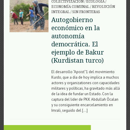
COLECTIVIZACIÓN
/
ECOLOGÍA
/
ECONOMÍA COMUNAL
/
REVOLUCIÓN
INTEGRAL
/
SIN FRONTERAS
Autogobierno
económico en la
autonomía
democrática. El
ejemplo de Bakur
(Kurdistan turco)
El desarrollo “Apoist”1 del movimiento
Kurdo, que a dia de hoy implica a muchos
actores y organizationes con capacidades
militares y políticas, ha gravitado más allá
de la idea de fundar un Estado. Con la
captura del lider de PKK Abdullah Öcalan
y su consiguiente encarcelamiento en
Imrali, seguido del […]