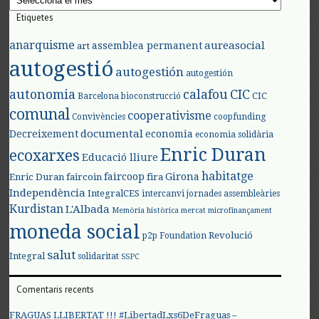
Etiquetes
anarquisme
aureasocial
assemblea permanent
art
autogestió
autogestión
autogestión
autonomia
calafou
CIC
CIC
Barcelona
bioconstrucció
comunal
cooperativisme
Convivències
coopfunding
documental
Decreixement
economia
economia solidària
Enric Duran
ecoxarxes
Educació lliure
habitatge
faircoop
Girona
Enric Duran
faircoin
fira
Independència
IntegralCES
intercanvi
jornades assembleàries
Kurdistan
L'Albada
Memòria històrica
mercat
microfinançament
moneda social
Revolució
p2p Foundation
salut
Integral
solidaritat
SSPC
Comentaris recents
FRAGUAS LLIBERTAT !!! #LibertadLxs6DeFraguas –