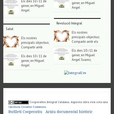
Els dies 10 i 11 de
gener, en Miguel
gener, en Miguel
Angel
Angel
Revolució Integral
Salut
Els nostres
principals objectius;
Els nostres
Compartir amb els
principals objectius;
Compartir amb
Els dies 10 i 11 de
gener, en Miguel
Els dies 10 i 11 de
Angel Suarez,
gener, en Miguel
Angel
Cooperativa Integral Catalana. Aquesta obra està sota una
Llicència Creative Commons
.
Butlletí Cooperatiu
Arxiu documental històric