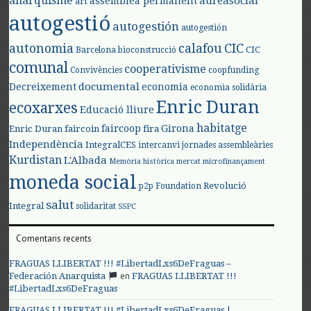
anarquisme
aureasocial
assemblea permanent
art
autogestió
autogestión
autogestión
autonomia
calafou
CIC
CIC
Barcelona
bioconstrucció
comunal
cooperativisme
Convivències
coopfunding
documental
Decreixement
economia
economia solidària
Enric Duran
ecoxarxes
Educació lliure
habitatge
faircoop
Girona
Enric Duran
faircoin
fira
Independència
IntegralCES
intercanvi
jornades assembleàries
Kurdistan
L'Albada
Memòria històrica
mercat
microfinançament
moneda social
Revolució
p2p Foundation
salut
Integral
solidaritat
SSPC
Comentaris recents
FRAGUAS LLIBERTAT !!! #LibertadLxs6DeFraguas –
en
Federación Anarquista
FRAGUAS LLIBERTAT !!!
#LibertadLxs6DeFraguas
FRAGUAS LLIBERTAT !!! #LibertadLxs6DeFraguas |