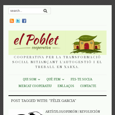
COOPERATIVA PER LA TRANSFORMACIÓ
SOCIAL MITJANÇANT L'AUTOGESTIÓ I EL
TREBALL EN XARXA.
QUI SOM
QUÈ FEM
FES-TE SOCI/A
MERCAT COOPERATIU
ENLLAÇOS
CONTACTE
POST TAGGED WITH: "FÉLIX GARCIA"
ARTÍCULOS/OPINIÓN
/
REVOLUCIÓN