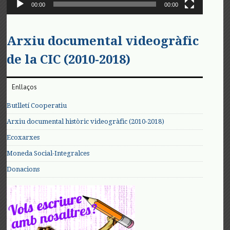
00:00
00:00
Arxiu documental videogràfic
de la CIC (2010-2018)
Enllaços
Butlletí Cooperatiu
Arxiu documental històric videogràfic (2010-2018)
Ecoxarxes
Moneda Social-Integralces
Donacions