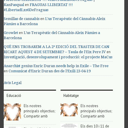
en
KanPasqual
FRAGUAS LLIBERTAT !!!
#LibertadLxs6DeFraguas
en
Semillas de cannabis
L’us Terapèutic del Cànnabis-Aleix
Pàmies a Barcelona
en
Growlet
L’us Terapèutic del Cànnabis-Aleix Pàmies a
Barcelona
QUÈ ENS TROBAREM A LA 2ª EDICIÓ DEL TRASTER DE CAN
en
RICART AQUEST 4 DE SETEMBRE? – Taula de l'Eix Pere IV
Investigació, desenvolupament i producció: el projecte MaCus
Anarchist genius Enric Duran needs help in Exile – The Free
en
Comunicat d’Enric Duran des de l’Exili 23-04-19
Avis Legal
Educació
Habitatge
Els nostres
Els nostres
principals objectius;
principals objectius;
Compartir amb
Compartir amb
Els dies 10 i 11 de