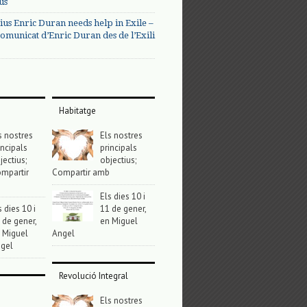
us
ius Enric Duran needs help in Exile –
omunicat d’Enric Duran des de l’Exili
Habitatge
s nostres
Els nostres
incipals
principals
jectius;
objectius;
mpartir
Compartir amb
Els dies 10 i
s dies 10 i
11 de gener,
 de gener,
en Miguel
 Miguel
Angel
gel
Revolució Integral
Els nostres