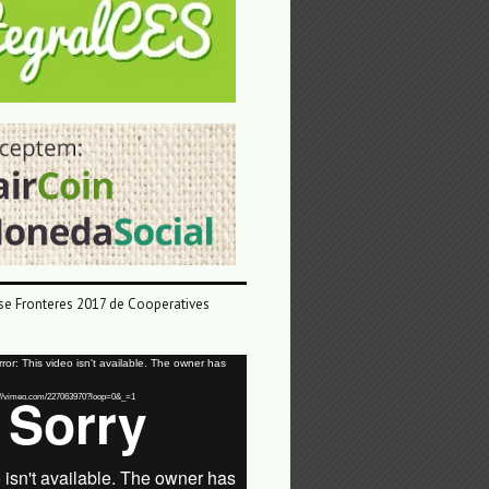
e Fronteres 2017 de Cooperatives
or: This video isn't available. The owner has
tps://vimeo.com/227063970?loop=0&_=1