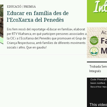
EDUCACIÓ
/
PREMSA
Educar en família des de
l’EcoXarxa del Penedès
Ens fem ressò del reportatge «Educar en família», elaborat
per RTV Vilafranca, en què participen persones associades a
la CIC i a l’EcoXarxa del Penedès que promouen el Grup de
Criança Respectuosa, amb famílies de diferents moviments
socials i afins. Que en gaudiu!
Trobada Sens
Integrals
Reproductor
Code PrivacyErr
been notified.
de
Baixa el fitxer: ht
vídeo