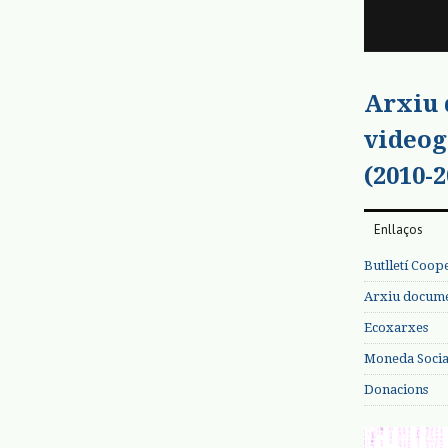
Arxiu
videog
(2010-2
Enllaços
Butlletí Coop
Arxiu documen
Ecoxarxes
Moneda Social
Donacions