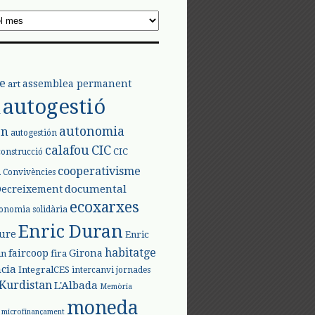
e
assemblea permanent
art
autogestió
l
autonomia
ón
autogestión
calafou
CIC
CIC
construcció
l
cooperativisme
Convivències
documental
Decreixement
ecoxarxes
onomia solidària
Enric Duran
iure
Enric
habitatge
faircoop
Girona
in
fira
cia
IntegralCES
intercanvi
jornades
Kurdistan
L'Albada
Memòria
moneda
microfinançament