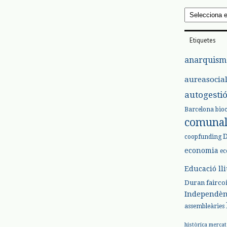
Arxius
Etiquetes
anarquism
aureasocia
autogesti
Barcelona
bio
comuna
coopfunding
economia
ec
Educació ll
Duran
fairco
Independèn
assembleàries
històrica
mercat