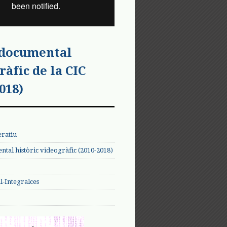
 documental
ràfic de la CIC
018)
eratiu
tal històric videogràfic (2010-2018)
-Integralces