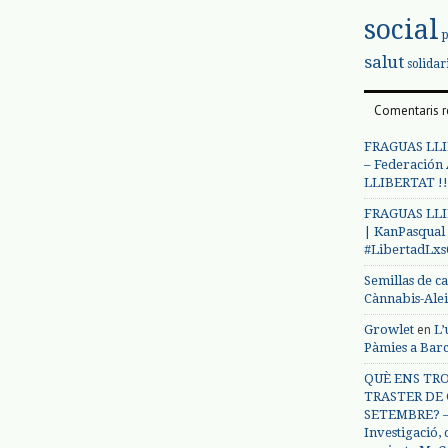
social
salut
solidar
Comentaris r
FRAGUAS LLI
– Federación
LLIBERTAT !!
FRAGUAS LLI
| KanPasqual
#LibertadLx
Semillas de c
Cànnabis-Ale
en
Growlet
L’
Pàmies a Bar
QUÈ ENS TRO
TRASTER DE 
SETEMBRE? – 
Investigació,