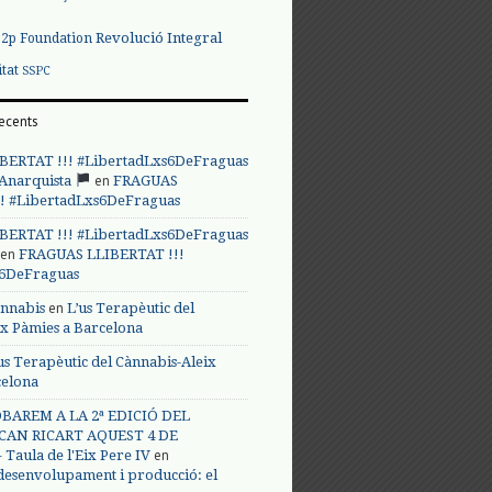
Revolució Integral
p2p Foundation
itat
SSPC
ecents
BERTAT !!! #LibertadLxs6DeFraguas
en
 Anarquista
FRAGUAS
! #LibertadLxs6DeFraguas
BERTAT !!! #LibertadLxs6DeFraguas
en
FRAGUAS LLIBERTAT !!!
s6DeFraguas
en
annabis
L’us Terapèutic del
ix Pàmies a Barcelona
us Terapèutic del Cànnabis-Aleix
celona
BAREM A LA 2ª EDICIÓ DEL
CAN RICART AQUEST 4 DE
en
Taula de l'Eix Pere IV
 desenvolupament i producció: el