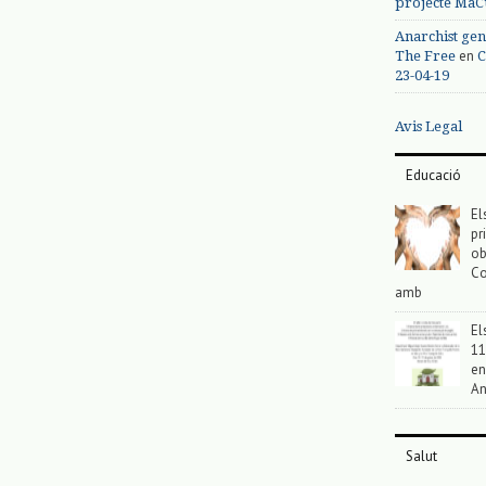
projecte MaC
Anarchist gen
en
The Free
C
23-04-19
Avis Legal
Educació
El
pr
ob
Co
amb
El
11
en
An
Salut