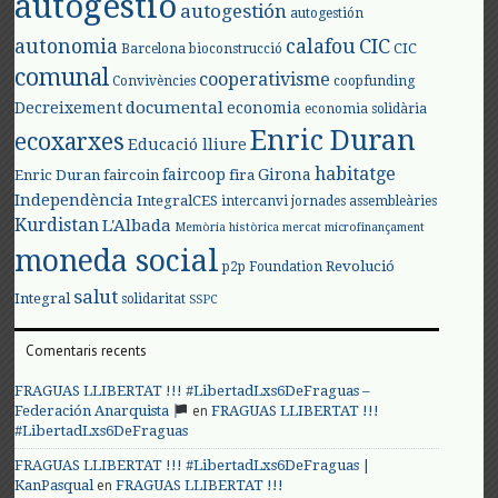
autogestió
autogestión
autogestión
autonomia
calafou
CIC
CIC
Barcelona
bioconstrucció
comunal
cooperativisme
Convivències
coopfunding
documental
Decreixement
economia
economia solidària
Enric Duran
ecoxarxes
Educació lliure
habitatge
faircoop
Girona
Enric Duran
faircoin
fira
Independència
IntegralCES
intercanvi
jornades assembleàries
Kurdistan
L'Albada
Memòria històrica
mercat
microfinançament
moneda social
Revolució
p2p Foundation
salut
Integral
solidaritat
SSPC
Comentaris recents
FRAGUAS LLIBERTAT !!! #LibertadLxs6DeFraguas –
en
Federación Anarquista
FRAGUAS LLIBERTAT !!!
#LibertadLxs6DeFraguas
FRAGUAS LLIBERTAT !!! #LibertadLxs6DeFraguas |
en
KanPasqual
FRAGUAS LLIBERTAT !!!