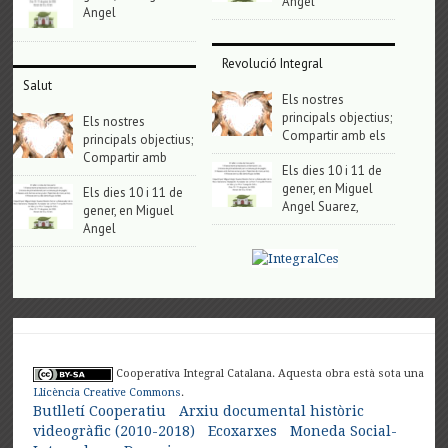
Angel
Angel
Revolució Integral
Salut
Els nostres
principals objectius;
Els nostres
Compartir amb els
principals objectius;
Compartir amb
Els dies 10 i 11 de
gener, en Miguel
Els dies 10 i 11 de
Angel Suarez,
gener, en Miguel
Angel
Cooperativa Integral Catalana. Aquesta obra està sota una
Llicència Creative Commons
.
Butlletí Cooperatiu
Arxiu documental històric
videogràfic (2010-2018)
Ecoxarxes
Moneda Social-