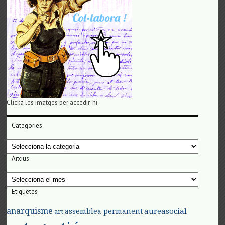
Clicka les imatges per accedir-hi
Categories
Categories
Arxius
Arxius
Etiquetes
anarquisme
aureasocial
assemblea permanent
art