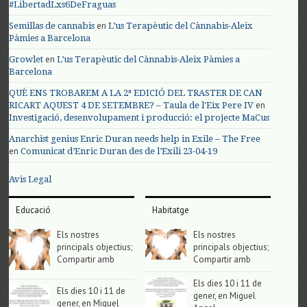
#LibertadLxs6DeFraguas
en
Semillas de cannabis
L’us Terapèutic del Cànnabis-Aleix
Pàmies a Barcelona
en
Growlet
L’us Terapèutic del Cànnabis-Aleix Pàmies a
Barcelona
QUÈ ENS TROBAREM A LA 2ª EDICIÓ DEL TRASTER DE CAN
en
RICART AQUEST 4 DE SETEMBRE? – Taula de l'Eix Pere IV
Investigació, desenvolupament i producció: el projecte MaCus
Anarchist genius Enric Duran needs help in Exile – The Free
en
Comunicat d’Enric Duran des de l’Exili 23-04-19
Avis Legal
Educació
Habitatge
Els nostres
Els nostres
principals objectius;
principals objectius;
Compartir amb
Compartir amb
Els dies 10 i 11 de
Els dies 10 i 11 de
gener, en Miguel
gener, en Miguel