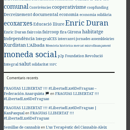
comunal
cooperativisme
Convivències
coopfunding
documental
Decreixement
economia
economia solidària
Enric Duran
ecoxarxes
Educació lliure
habitatge
faircoop
Girona
Enric Duran
faircoin
fira
Independència
IntegralCES
intercanvi
jornades assembleàries
Kurdistan
L'Albada
Memòria històrica
mercat
microfinançament
moneda social
Revolució
p2p Foundation
salut
Integral
solidaritat
SSPC
Comentaris recents
FRAGUAS LLIBERTAT !!! #LibertadLxs6DeFraguas –
en
Federación Anarquista
FRAGUAS LLIBERTAT !!!
#LibertadLxs6DeFraguas
FRAGUAS LLIBERTAT !!! #LibertadLxs6DeFraguas |
en
KanPasqual
FRAGUAS LLIBERTAT !!!
#LibertadLxs6DeFraguas
en
Semillas de cannabis
L’us Terapèutic del Cànnabis-Aleix