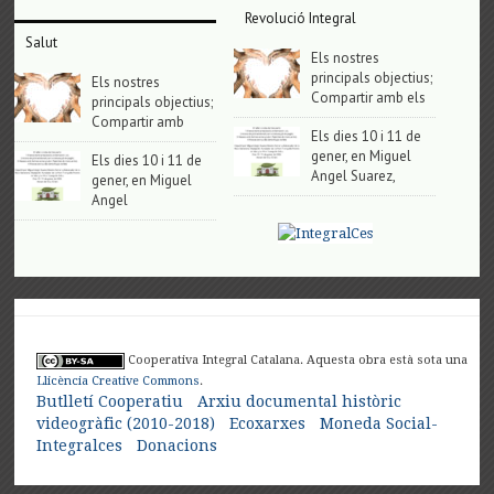
Revolució Integral
Salut
Els nostres
principals objectius;
Els nostres
Compartir amb els
principals objectius;
Compartir amb
Els dies 10 i 11 de
gener, en Miguel
Els dies 10 i 11 de
Angel Suarez,
gener, en Miguel
Angel
Cooperativa Integral Catalana. Aquesta obra està sota una
Llicència Creative Commons
.
Butlletí Cooperatiu
Arxiu documental històric
videogràfic (2010-2018)
Ecoxarxes
Moneda Social-
Integralces
Donacions