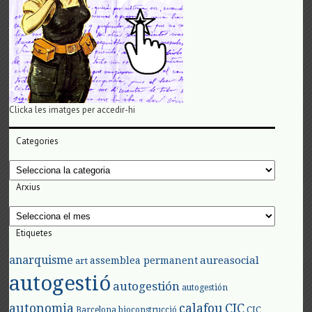
Clicka les imatges per accedir-hi
Categories
Categories
Arxius
Arxius
Etiquetes
anarquisme
aureasocial
assemblea permanent
art
autogestió
autogestión
autogestión
autonomia
calafou
CIC
CIC
Barcelona
bioconstrucció