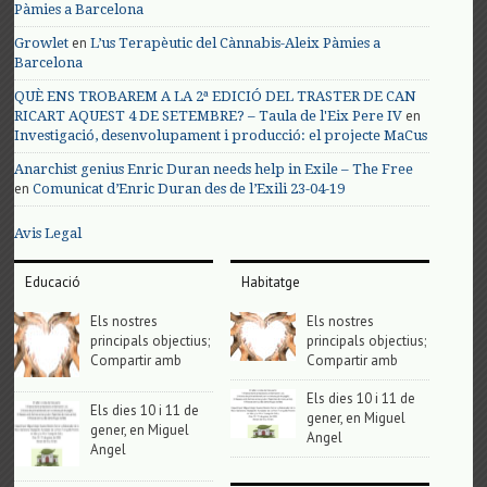
Pàmies a Barcelona
en
Growlet
L’us Terapèutic del Cànnabis-Aleix Pàmies a
Barcelona
QUÈ ENS TROBAREM A LA 2ª EDICIÓ DEL TRASTER DE CAN
en
RICART AQUEST 4 DE SETEMBRE? – Taula de l'Eix Pere IV
Investigació, desenvolupament i producció: el projecte MaCus
Anarchist genius Enric Duran needs help in Exile – The Free
en
Comunicat d’Enric Duran des de l’Exili 23-04-19
Avis Legal
Educació
Habitatge
Els nostres
Els nostres
principals objectius;
principals objectius;
Compartir amb
Compartir amb
Els dies 10 i 11 de
Els dies 10 i 11 de
gener, en Miguel
gener, en Miguel
Angel
Angel