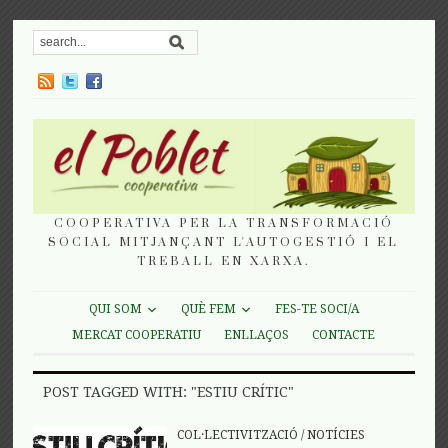
COOPERATIVA PER LA TRANSFORMACIÓ
SOCIAL MITJANÇANT L'AUTOGESTIÓ I EL
TREBALL EN XARXA.
QUI SOM
QUÈ FEM
FES-TE SOCI/A
MERCAT COOPERATIU
ENLLAÇOS
CONTACTE
POST TAGGED WITH: "ESTIU CRÍTIC"
COL·LECTIVITZACIÓ
/
NOTÍCIES