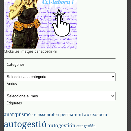
Clicka les imatges per accedir-hi
Categories
Categories
Arxius
Arxius
Etiquetes
anarquisme
aureasocial
assemblea permanent
art
autogestió
autogestión
autogestión