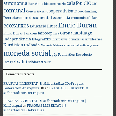
autonomia
calafou
CIC
CIC
Barcelona
bioconstrucció
comunal
cooperativisme
Convivències
coopfunding
documental
Decreixement
economia
economia solidària
Enric Duran
ecoxarxes
Educació lliure
habitatge
faircoop
Girona
Enric Duran
faircoin
fira
Independència
IntegralCES
intercanvi
jornades assembleàries
Kurdistan
L'Albada
Memòria històrica
mercat
microfinançament
moneda social
Revolució
p2p Foundation
salut
Integral
solidaritat
SSPC
Comentaris recents
FRAGUAS LLIBERTAT !!! #LibertadLxs6DeFraguas –
en
Federación Anarquista
FRAGUAS LLIBERTAT !!!
#LibertadLxs6DeFraguas
FRAGUAS LLIBERTAT !!! #LibertadLxs6DeFraguas |
en
KanPasqual
FRAGUAS LLIBERTAT !!!
#LibertadLxs6DeFraguas