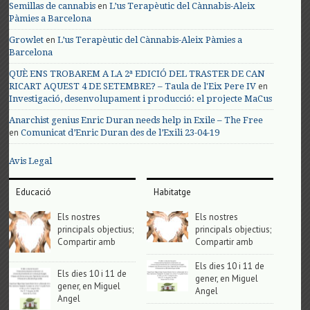
en
Semillas de cannabis
L’us Terapèutic del Cànnabis-Aleix
Pàmies a Barcelona
en
Growlet
L’us Terapèutic del Cànnabis-Aleix Pàmies a
Barcelona
QUÈ ENS TROBAREM A LA 2ª EDICIÓ DEL TRASTER DE CAN
en
RICART AQUEST 4 DE SETEMBRE? – Taula de l'Eix Pere IV
Investigació, desenvolupament i producció: el projecte MaCus
Anarchist genius Enric Duran needs help in Exile – The Free
en
Comunicat d’Enric Duran des de l’Exili 23-04-19
Avis Legal
Educació
Habitatge
Els nostres
Els nostres
principals objectius;
principals objectius;
Compartir amb
Compartir amb
Els dies 10 i 11 de
Els dies 10 i 11 de
gener, en Miguel
gener, en Miguel
Angel
Angel