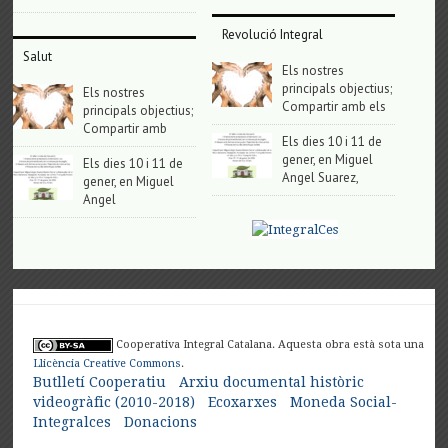
Revolució Integral
Salut
Els nostres
principals objectius;
Els nostres
Compartir amb els
principals objectius;
Compartir amb
Els dies 10 i 11 de
gener, en Miguel
Els dies 10 i 11 de
Angel Suarez,
gener, en Miguel
Angel
Cooperativa Integral Catalana. Aquesta obra està sota una
Llicència Creative Commons
.
Butlletí Cooperatiu
Arxiu documental històric
videogràfic (2010-2018)
Ecoxarxes
Moneda Social-
Integralces
Donacions