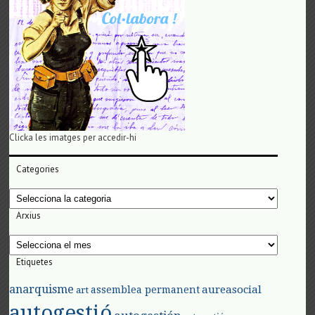
Clicka les imatges per accedir-hi
Categories
Categories
Arxius
Arxius
Etiquetes
anarquisme
aureasocial
assemblea permanent
art
autogestió