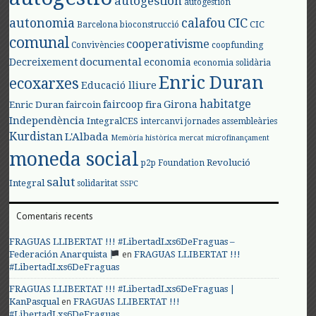
autogestión
autogestión
autonomia
calafou
CIC
CIC
Barcelona
bioconstrucció
comunal
cooperativisme
Convivències
coopfunding
documental
Decreixement
economia
economia solidària
Enric Duran
ecoxarxes
Educació lliure
habitatge
faircoop
Girona
Enric Duran
faircoin
fira
Independència
IntegralCES
intercanvi
jornades assembleàries
Kurdistan
L'Albada
Memòria històrica
mercat
microfinançament
moneda social
Revolució
p2p Foundation
salut
Integral
solidaritat
SSPC
Comentaris recents
FRAGUAS LLIBERTAT !!! #LibertadLxs6DeFraguas –
en
Federación Anarquista
FRAGUAS LLIBERTAT !!!
#LibertadLxs6DeFraguas
FRAGUAS LLIBERTAT !!! #LibertadLxs6DeFraguas |
en
KanPasqual
FRAGUAS LLIBERTAT !!!
#LibertadLxs6DeFraguas