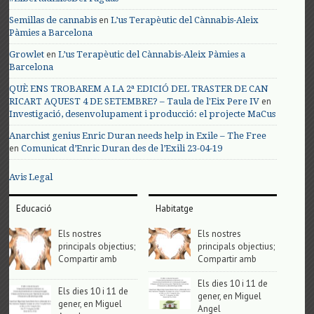
en
Semillas de cannabis
L’us Terapèutic del Cànnabis-Aleix
Pàmies a Barcelona
en
Growlet
L’us Terapèutic del Cànnabis-Aleix Pàmies a
Barcelona
QUÈ ENS TROBAREM A LA 2ª EDICIÓ DEL TRASTER DE CAN
en
RICART AQUEST 4 DE SETEMBRE? – Taula de l'Eix Pere IV
Investigació, desenvolupament i producció: el projecte MaCus
Anarchist genius Enric Duran needs help in Exile – The Free
en
Comunicat d’Enric Duran des de l’Exili 23-04-19
Avis Legal
Educació
Habitatge
Els nostres
Els nostres
principals objectius;
principals objectius;
Compartir amb
Compartir amb
Els dies 10 i 11 de
Els dies 10 i 11 de
gener, en Miguel
gener, en Miguel
Angel