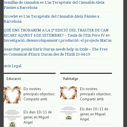
en
Semillas de cannabis
L’us Terapèutic del Cànnabis-Aleix
Pàmies a Barcelona
en
Growlet
L’us Terapèutic del Cànnabis-Aleix Pàmies a
Barcelona
QUÈ ENS TROBAREM A LA 2ª EDICIÓ DEL TRASTER DE CAN
en
RICART AQUEST 4 DE SETEMBRE? – Taula de l'Eix Pere IV
Investigació, desenvolupament i producció: el projecte MaCus
Anarchist genius Enric Duran needs help in Exile – The Free
en
Comunicat d’Enric Duran des de l’Exili 23-04-19
Avis Legal
Educació
Habitatge
Els nostres
Els nostres
principals objectius;
principals objectius;
Compartir amb
Compartir amb
Els dies 10 i 11 de
Els dies 10 i 11 de
gener, en Miguel
gener, en Miguel
Angel
Angel