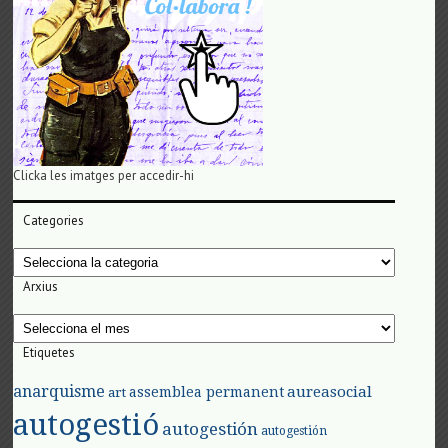
Clicka les imatges per accedir-hi
Categories
Categories
Arxius
Arxius
Etiquetes
anarquisme
aureasocial
assemblea permanent
art
autogestió
autogestión
autogestión