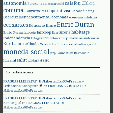
autonomia
calafou
CIC
CIC
Barcelona
bioconstrucció
comunal
cooperativisme
Convivències
coopfunding
documental
Decreixement
economia
economia solidària
Enric Duran
ecoxarxes
Educació lliure
habitatge
faircoop
Girona
Enric Duran
faircoin
fira
Independència
IntegralCES
intercanvi
jornades assembleàries
Kurdistan
L'Albada
Memòria històrica
mercat
microfinançament
moneda social
Revolució
p2p Foundation
salut
Integral
solidaritat
SSPC
Comentaris recents
FRAGUAS LLIBERTAT !!! #LibertadLxs6DeFraguas –
en
Federación Anarquista
FRAGUAS LLIBERTAT !!!
#LibertadLxs6DeFraguas
FRAGUAS LLIBERTAT !!! #LibertadLxs6DeFraguas |
en
KanPasqual
FRAGUAS LLIBERTAT !!!
#LibertadLxs6DeFraguas