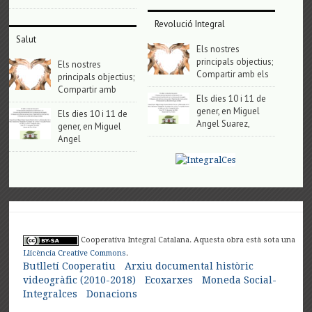
Revolució Integral
Salut
Els nostres
principals objectius;
Els nostres
Compartir amb els
principals objectius;
Compartir amb
Els dies 10 i 11 de
gener, en Miguel
Els dies 10 i 11 de
Angel Suarez,
gener, en Miguel
Angel
Cooperativa Integral Catalana. Aquesta obra està sota una
Llicència Creative Commons
.
Butlletí Cooperatiu
Arxiu documental històric
videogràfic (2010-2018)
Ecoxarxes
Moneda Social-
Integralces
Donacions