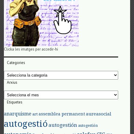
Clicka les imatges per accedir-hi
Categories
Categories
Arxius
Arxius
Etiquetes
anarquisme
aureasocial
assemblea permanent
art
autogestió
autogestión
autogestión