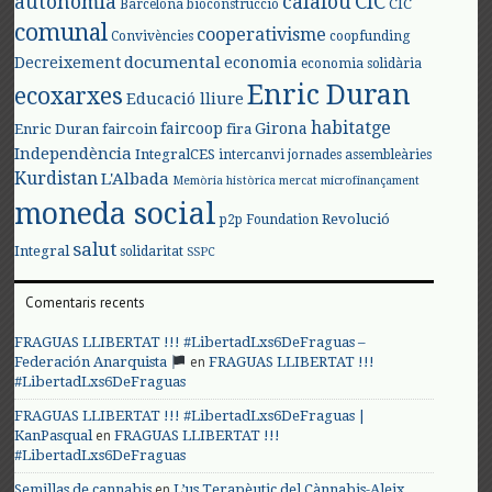
autonomia
calafou
CIC
CIC
Barcelona
bioconstrucció
comunal
cooperativisme
Convivències
coopfunding
documental
Decreixement
economia
economia solidària
Enric Duran
ecoxarxes
Educació lliure
habitatge
faircoop
Girona
Enric Duran
faircoin
fira
Independència
IntegralCES
intercanvi
jornades assembleàries
Kurdistan
L'Albada
Memòria històrica
mercat
microfinançament
moneda social
Revolució
p2p Foundation
salut
Integral
solidaritat
SSPC
Comentaris recents
FRAGUAS LLIBERTAT !!! #LibertadLxs6DeFraguas –
en
Federación Anarquista
FRAGUAS LLIBERTAT !!!
#LibertadLxs6DeFraguas
FRAGUAS LLIBERTAT !!! #LibertadLxs6DeFraguas |
en
KanPasqual
FRAGUAS LLIBERTAT !!!
#LibertadLxs6DeFraguas
en
Semillas de cannabis
L’us Terapèutic del Cànnabis-Aleix