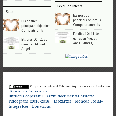
Revolució Integral
Salut
Els nostres
principals objectius;
Els nostres
Compartir amb els
principals objectius;
Compartir amb
Els dies 10 i 11 de
gener, en Miguel
Els dies 10 i 11 de
Angel Suarez,
gener, en Miguel
Angel
Cooperativa Integral Catalana. Aquesta obra està sota una
Llicència Creative Commons
.
Butlletí Cooperatiu
Arxiu documental històric
videogràfic (2010-2018)
Ecoxarxes
Moneda Social-
Integralces
Donacions