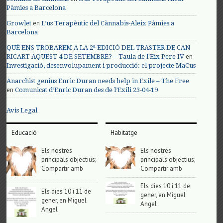
Pàmies a Barcelona
en
Growlet
L’us Terapèutic del Cànnabis-Aleix Pàmies a
Barcelona
QUÈ ENS TROBAREM A LA 2ª EDICIÓ DEL TRASTER DE CAN
en
RICART AQUEST 4 DE SETEMBRE? – Taula de l'Eix Pere IV
Investigació, desenvolupament i producció: el projecte MaCus
Anarchist genius Enric Duran needs help in Exile – The Free
en
Comunicat d’Enric Duran des de l’Exili 23-04-19
Avis Legal
Educació
Habitatge
Els nostres
Els nostres
principals objectius;
principals objectius;
Compartir amb
Compartir amb
Els dies 10 i 11 de
Els dies 10 i 11 de
gener, en Miguel
gener, en Miguel
Angel
Angel