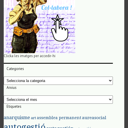
Clicka les imatges per accedir-hi
Categories
Categories
Arxius
Arxius
Etiquetes
anarquisme
aureasocial
assemblea permanent
art
autogestió