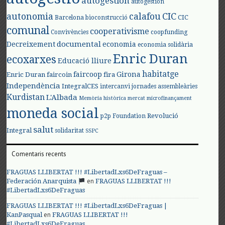
autogestión
autogestión
autonomia
calafou
CIC
CIC
Barcelona
bioconstrucció
comunal
cooperativisme
Convivències
coopfunding
documental
Decreixement
economia
economia solidària
Enric Duran
ecoxarxes
Educació lliure
habitatge
faircoop
Girona
Enric Duran
faircoin
fira
Independència
IntegralCES
intercanvi
jornades assembleàries
Kurdistan
L'Albada
Memòria històrica
mercat
microfinançament
moneda social
Revolució
p2p Foundation
salut
Integral
solidaritat
SSPC
Comentaris recents
FRAGUAS LLIBERTAT !!! #LibertadLxs6DeFraguas –
en
Federación Anarquista
FRAGUAS LLIBERTAT !!!
#LibertadLxs6DeFraguas
FRAGUAS LLIBERTAT !!! #LibertadLxs6DeFraguas |
en
KanPasqual
FRAGUAS LLIBERTAT !!!
#LibertadLxs6DeFraguas