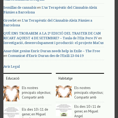
en
Semillas de cannabis
L’us Terapèutic del Cànnabis-Aleix
Pàmies a Barcelona
en
Growlet
L’us Terapèutic del Cànnabis-Aleix Pàmies a
Barcelona
QUÈ ENS TROBAREM A LA 2ª EDICIÓ DEL TRASTER DE CAN
en
RICART AQUEST 4 DE SETEMBRE? – Taula de l'Eix Pere IV
Investigació, desenvolupament i producció: el projecte MaCus
Anarchist genius Enric Duran needs help in Exile – The Free
en
Comunicat d’Enric Duran des de l’Exili 23-04-19
Avis Legal
Educació
Habitatge
Els nostres
Els nostres
principals objectius;
principals objectius;
Compartir amb
Compartir amb
Els dies 10 i 11 de
Els dies 10 i 11 de
gener, en Miguel
gener, en Miguel
Angel