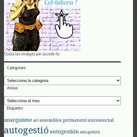
Clicka les imatges per accedir-hi
Categories
Categories
Arxius
Arxius
Etiquetes
anarquisme
aureasocial
assemblea permanent
art
autogestió
autogestión
autogestión