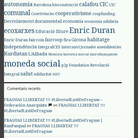
autonomia
calafou
CIC
CIC
Barcelona
bioconstrucció
comunal
cooperativisme
Convivències
coopfunding
documental
Decreixement
economia
economia solidària
Enric Duran
ecoxarxes
Educació lliure
habitatge
faircoop
Girona
Enric Duran
faircoin
fira
Independència
IntegralCES
intercanvi
jornades assembleàries
Kurdistan
L'Albada
Memòria històrica
mercat
microfinançament
moneda social
Revolució
p2p Foundation
salut
Integral
solidaritat
SSPC
Comentaris recents
FRAGUAS LLIBERTAT !!! #LibertadLxs6DeFraguas –
en
Federación Anarquista
FRAGUAS LLIBERTAT !!!
#LibertadLxs6DeFraguas
FRAGUAS LLIBERTAT !!! #LibertadLxs6DeFraguas |
en
KanPasqual
FRAGUAS LLIBERTAT !!!
#LibertadLxs6DeFraguas