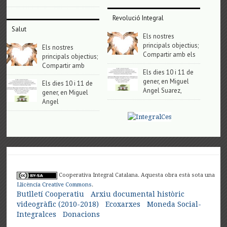
Revolució Integral
Salut
Els nostres
principals objectius;
Els nostres
Compartir amb els
principals objectius;
Compartir amb
Els dies 10 i 11 de
gener, en Miguel
Els dies 10 i 11 de
Angel Suarez,
gener, en Miguel
Angel
Cooperativa Integral Catalana. Aquesta obra està sota una
Llicència Creative Commons
.
Butlletí Cooperatiu
Arxiu documental històric
videogràfic (2010-2018)
Ecoxarxes
Moneda Social-
Integralces
Donacions