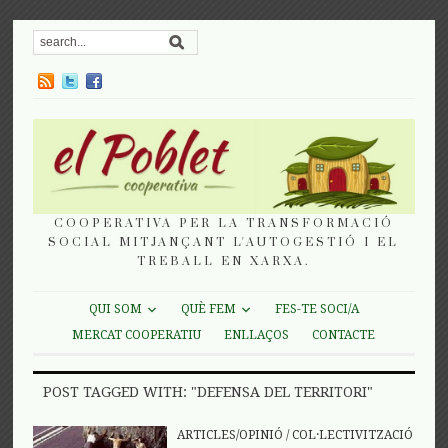
COOPERATIVA PER LA TRANSFORMACIÓ
SOCIAL MITJANÇANT L'AUTOGESTIÓ I EL
TREBALL EN XARXA.
QUI SOM
QUÈ FEM
FES-TE SOCI/A
MERCAT COOPERATIU
ENLLAÇOS
CONTACTE
POST TAGGED WITH: "DEFENSA DEL TERRITORI"
ARTICLES/OPINIÓ
/
COL·LECTIVITZACIÓ