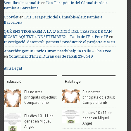
en
Semillas de cannabis
L’us Terapèutic del Cànnabis-Aleix
Pàmies a Barcelona
en
Growlet
L’us Terapèutic del Cànnabis-Aleix Pàmies a
Barcelona
QUÈ ENS TROBAREM A LA 2ª EDICIÓ DEL TRASTER DE CAN
en
RICART AQUEST 4 DE SETEMBRE? – Taula de l'Eix Pere IV
Investigació, desenvolupament i producció: el projecte MaCus
Anarchist genius Enric Duran needs help in Exile – The Free
en
Comunicat d’Enric Duran des de l’Exili 23-04-19
Avis Legal
Educació
Habitatge
Els nostres
Els nostres
principals objectius;
principals objectius;
Compartir amb
Compartir amb
Els dies 10 i 11 de
Els dies 10 i 11 de
gener, en Miguel
gener, en Miguel
Angel
Angel