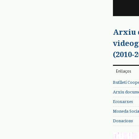
Arxiu
videog
(2010-2
Enllaços
Butlletí Coop
Arxiu documen
Ecoxarxes
Moneda Social
Donacions