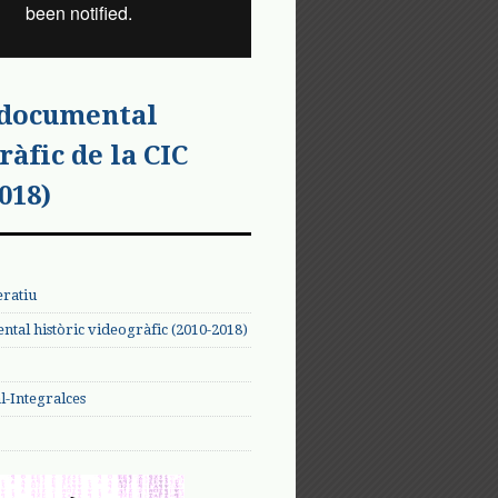
 documental
ràfic de la CIC
018)
eratiu
tal històric videogràfic (2010-2018)
-Integralces