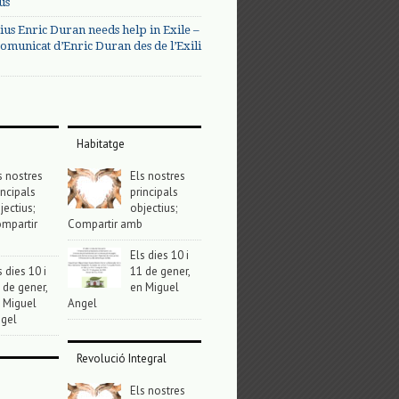
us
ius Enric Duran needs help in Exile –
omunicat d’Enric Duran des de l’Exili
Habitatge
s nostres
Els nostres
incipals
principals
jectius;
objectius;
mpartir
Compartir amb
Els dies 10 i
s dies 10 i
11 de gener,
 de gener,
en Miguel
 Miguel
Angel
gel
Revolució Integral
Els nostres