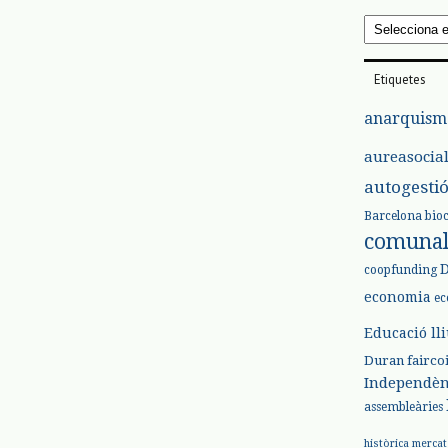
Arxius
Etiquetes
anarquism
aureasocia
autogesti
Barcelona
bio
comuna
coopfunding
economia
ec
Educació ll
Duran
fairco
Independèn
assembleàries
històrica
mercat