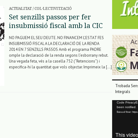
ACTUALITAT
/
COL·LECTIVITZACIÓ
Set senzills passos per fer
insubmissió fiscal amb la CIC
NO PAGUEM EL SEU DEUTE. NO FINANCEM L’ESTAT FES
INSUBMISSIÓ FISCAL A LA DECLARACIÓ DE LA RENDA
2014 EN 7 SENZILLS PASSOS Amb el programa PADRE
omple la declaració de la renda segons l’esborrany rebut.
Una vegada feta, vés a la casella 752 (“Retencions”) i
especifica-hi la quantitat que vols objectar. Imprimeix la […]
Trobada Sens
Integrals
Reproductor
Code PrivacyErr
been notified.
de
Baixa el fitxer: ht
vídeo