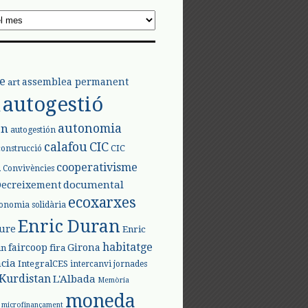
e
assemblea permanent
art
autogestió
l
autonomia
ón
autogestión
calafou
CIC
CIC
construcció
l
cooperativisme
Convivències
documental
Decreixement
ecoxarxes
onomia solidària
Enric Duran
iure
Enric
habitatge
faircoop
Girona
in
fira
cia
IntegralCES
intercanvi
jornades
Kurdistan
L'Albada
Memòria
moneda
microfinançament