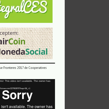
e Fronteres 2017 de Cooperatives
or: This video isn't available. The owner has
tps://vimeo.com/227063970?loop=0&_=1