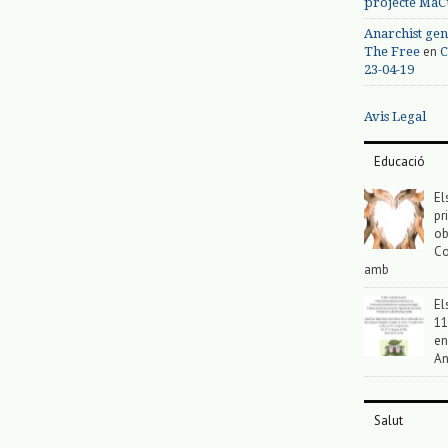
projecte MaC
Anarchist gen
en
The Free
C
23-04-19
Avis Legal
Educació
El
pr
ob
Co
amb
El
11
en
An
Salut