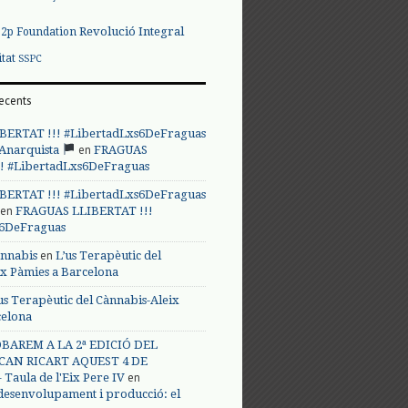
Revolució Integral
p2p Foundation
itat
SSPC
ecents
BERTAT !!! #LibertadLxs6DeFraguas
en
 Anarquista
FRAGUAS
! #LibertadLxs6DeFraguas
BERTAT !!! #LibertadLxs6DeFraguas
en
FRAGUAS LLIBERTAT !!!
s6DeFraguas
en
annabis
L’us Terapèutic del
ix Pàmies a Barcelona
us Terapèutic del Cànnabis-Aleix
celona
BAREM A LA 2ª EDICIÓ DEL
CAN RICART AQUEST 4 DE
en
Taula de l'Eix Pere IV
 desenvolupament i producció: el