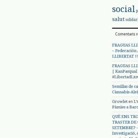
social
salut
solidar
Comentaris r
FRAGUAS LLI
– Federación
LLIBERTAT !!
FRAGUAS LLI
| KanPasqual
#LibertadLx
Semillas de c
Cànnabis-Ale
en
Growlet
L’
Pàmies a Bar
QUÈ ENS TRO
TRASTER DE 
SETEMBRE? – 
Investigació,