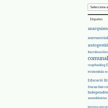
Arxius
Etiquetes
anarquism
aureasocia
autogesti
Barcelona
bio
comuna
coopfunding
economia
ec
Educació ll
Duran
fairco
Independèn
assembleàries
històrica
mercat