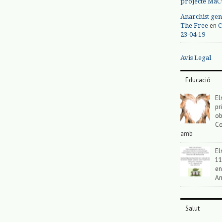
projecte MaC
Anarchist gen
en
The Free
C
23-04-19
Avis Legal
Educació
El
pr
ob
Co
amb
El
11
en
An
Salut