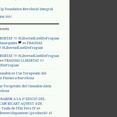
Revolució Integral
p2p Foundation
itat
SSPC
ecents
BERTAT !!! #LibertadLxs6DeFraguas
en
 Anarquista
FRAGUAS
! #LibertadLxs6DeFraguas
BERTAT !!! #LibertadLxs6DeFraguas
en
FRAGUAS LLIBERTAT !!!
s6DeFraguas
en
annabis
L’us Terapèutic del
ix Pàmies a Barcelona
us Terapèutic del Cànnabis-Aleix
celona
BAREM A LA 2ª EDICIÓ DEL
CAN RICART AQUEST 4 DE
en
Taula de l'Eix Pere IV
 desenvolupament i producció: el