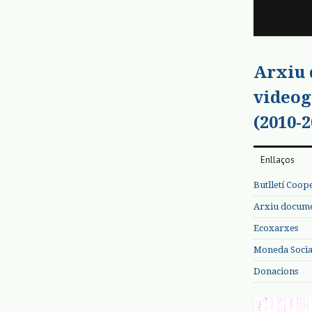
Arxiu
videog
(2010-2
Enllaços
Butlletí Coop
Arxiu documen
Ecoxarxes
Moneda Social
Donacions