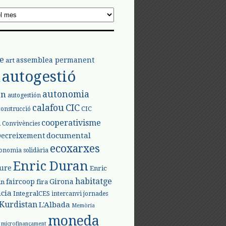
e
assemblea permanent
art
autogestió
l
autonomia
ón
autogestión
calafou
CIC
CIC
construcció
l
cooperativisme
Convivències
documental
Decreixement
ecoxarxes
onomia solidària
Enric Duran
iure
Enric
habitatge
faircoop
Girona
in
fira
cia
IntegralCES
intercanvi
jornades
Kurdistan
L'Albada
Memòria
moneda
microfinançament