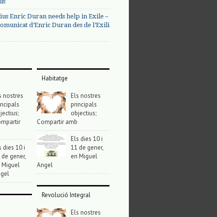
us
ius Enric Duran needs help in Exile –
omunicat d’Enric Duran des de l’Exili
Habitatge
s nostres
Els nostres
incipals
principals
jectius;
objectius;
mpartir
Compartir amb
Els dies 10 i
s dies 10 i
11 de gener,
 de gener,
en Miguel
 Miguel
Angel
gel
Revolució Integral
Els nostres