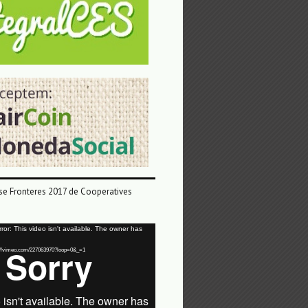
e Fronteres 2017 de Cooperatives
or: This video isn't available. The owner has
tps://vimeo.com/227063970?loop=0&_=1