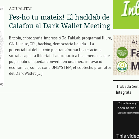
ACTUALITAT
Fes-ho tu mateix! El hacklab de
Calafou al Dark Wallet Meeting
Bitcoin, criptografia, impressió 3d, FabLab, programari lliure,
GNU-Linux, GPL, hacking, democràcia líquida… La
potencialitat del bitcoin per transformar les relacions
socials cap a la llibertat i l’anticipació a les amenaces que
pugui patir de quedar convertit en una mera innovació
econòmica, són el cor d’UNSYSTEM, el col·lectiu promotor
del Dark Wallet […]
Trobada Sens
Integrals
Reproductor
Code PrivacyErr
been notified.
de
Baixa el fitxer: ht
vídeo