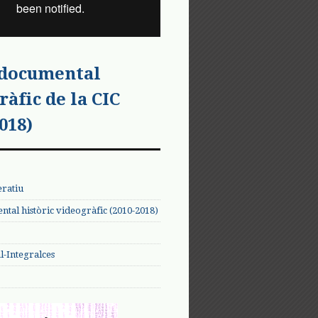
 documental
ràfic de la CIC
018)
eratiu
tal històric videogràfic (2010-2018)
-Integralces