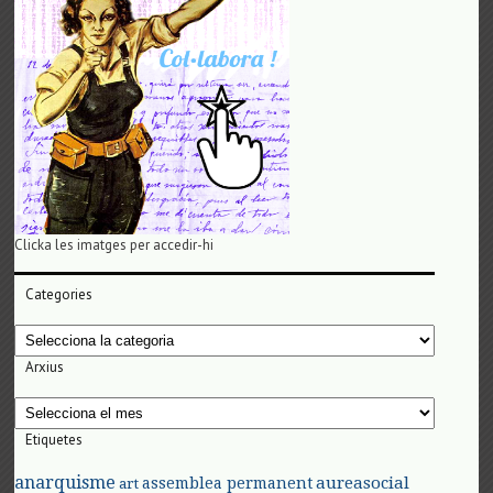
Clicka les imatges per accedir-hi
Categories
Categories
Arxius
Arxius
Etiquetes
anarquisme
aureasocial
assemblea permanent
art