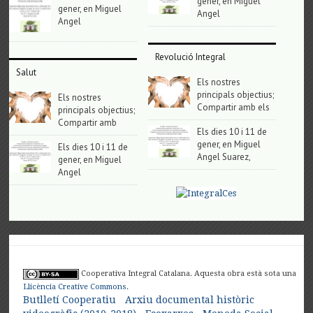
gener, en Miguel
gener, en Miguel
Angel
Angel
Revolució Integral
Salut
Els nostres
principals objectius;
Els nostres
Compartir amb els
principals objectius;
Compartir amb
Els dies 10 i 11 de
gener, en Miguel
Els dies 10 i 11 de
Angel Suarez,
gener, en Miguel
Angel
Cooperativa Integral Catalana. Aquesta obra està sota una
Llicència Creative Commons
.
Butlletí Cooperatiu
Arxiu documental històric