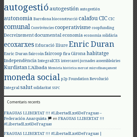
autogestió
autogestión
autogestión
autonomia
calafou
CIC
CIC
Barcelona
bioconstrucció
comunal
cooperativisme
Convivències
coopfunding
documental
Decreixement
economia
economia solidària
Enric Duran
ecoxarxes
Educació lliure
habitatge
faircoop
Girona
Enric Duran
faircoin
fira
Independència
IntegralCES
intercanvi
jornades assembleàries
Kurdistan
L'Albada
Memòria històrica
mercat
microfinançament
moneda social
Revolució
p2p Foundation
salut
Integral
solidaritat
SSPC
Comentaris recents
FRAGUAS LLIBERTAT !!! #LibertadLxs6DeFraguas –
en
Federación Anarquista
FRAGUAS LLIBERTAT !!!
#LibertadLxs6DeFraguas
FRAGUAS LLIBERTAT !!! #LibertadLxs6DeFraguas |