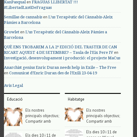
en
KanPasqual
FRAGUAS LLIBERTAT !!!
#LibertadLxs6DeFraguas
en
Semillas de cannabis
L’us Terapèutic del Cànnabis-Aleix
Pàmies a Barcelona
en
Growlet
L’us Terapèutic del Cànnabis-Aleix Pàmies a
Barcelona
QUÈ ENS TROBAREM A LA 2ª EDICIÓ DEL TRASTER DE CAN
en
RICART AQUEST 4 DE SETEMBRE? – Taula de l'Eix Pere IV
Investigació, desenvolupament i producció: el projecte MaCus
Anarchist genius Enric Duran needs help in Exile – The Free
en
Comunicat d’Enric Duran des de l’Exili 23-04-19
Avis Legal
Educació
Habitatge
Els nostres
Els nostres
principals objectius;
principals objectius;
Compartir amb
Compartir amb
Els dies 10 i 11 de
Els dies 10 i 11 de