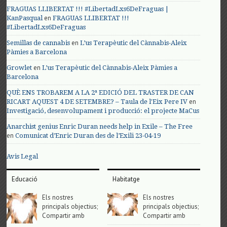
FRAGUAS LLIBERTAT !!! #LibertadLxs6DeFraguas |
en
KanPasqual
FRAGUAS LLIBERTAT !!!
#LibertadLxs6DeFraguas
en
Semillas de cannabis
L’us Terapèutic del Cànnabis-Aleix
Pàmies a Barcelona
en
Growlet
L’us Terapèutic del Cànnabis-Aleix Pàmies a
Barcelona
QUÈ ENS TROBAREM A LA 2ª EDICIÓ DEL TRASTER DE CAN
en
RICART AQUEST 4 DE SETEMBRE? – Taula de l'Eix Pere IV
Investigació, desenvolupament i producció: el projecte MaCus
Anarchist genius Enric Duran needs help in Exile – The Free
en
Comunicat d’Enric Duran des de l’Exili 23-04-19
Avis Legal
Educació
Habitatge
Els nostres
Els nostres
principals objectius;
principals objectius;
Compartir amb
Compartir amb