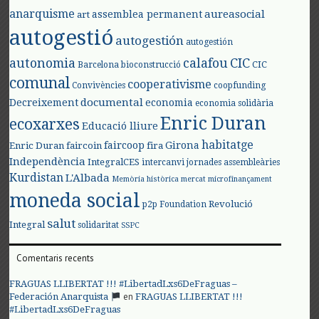
anarquisme
aureasocial
assemblea permanent
art
autogestió
autogestión
autogestión
autonomia
calafou
CIC
CIC
Barcelona
bioconstrucció
comunal
cooperativisme
Convivències
coopfunding
documental
Decreixement
economia
economia solidària
Enric Duran
ecoxarxes
Educació lliure
habitatge
faircoop
Girona
Enric Duran
faircoin
fira
Independència
IntegralCES
intercanvi
jornades assembleàries
Kurdistan
L'Albada
Memòria històrica
mercat
microfinançament
moneda social
Revolució
p2p Foundation
salut
Integral
solidaritat
SSPC
Comentaris recents
FRAGUAS LLIBERTAT !!! #LibertadLxs6DeFraguas –
en
Federación Anarquista
FRAGUAS LLIBERTAT !!!
#LibertadLxs6DeFraguas