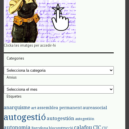
Clicka les imatges per accedir-hi
Categories
Categories
Arxius
Arxius
Etiquetes
anarquisme
aureasocial
assemblea permanent
art
autogestió
autogestión
autogestión
autonomia
calafou
CIC
CIC
Barcelona
bioconstrucció