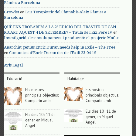
Pàmies a Barcelona
en
Growlet
L’us Terapèutic del Cànnabis-Aleix Pàmies a
Barcelona
QUÈ ENS TROBAREM A LA 2ª EDICIÓ DEL TRASTER DE CAN
en
RICART AQUEST 4 DE SETEMBRE? – Taula de l'Eix Pere IV
Investigació, desenvolupament i producció: el projecte MaCus
Anarchist genius Enric Duran needs help in Exile – The Free
en
Comunicat d’Enric Duran des de l’Exili 23-04-19
Avis Legal
Educació
Habitatge
Els nostres
Els nostres
principals objectius;
principals objectius;
Compartir amb
Compartir amb
Els dies 10 i 11 de
Els dies 10 i 11 de
gener, en Miguel
gener, en Miguel
Angel
Angel