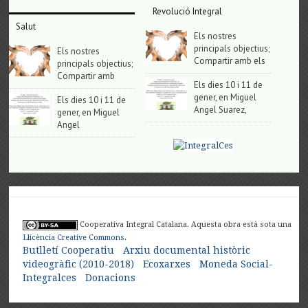
Revolució Integral
Salut
Els nostres
principals objectius;
Els nostres
Compartir amb els
principals objectius;
Compartir amb
Els dies 10 i 11 de
gener, en Miguel
Els dies 10 i 11 de
Angel Suarez,
gener, en Miguel
Angel
Cooperativa Integral Catalana. Aquesta obra està sota una
Llicència Creative Commons
.
Butlletí Cooperatiu
Arxiu documental històric
videogràfic (2010-2018)
Ecoxarxes
Moneda Social-
Integralces
Donacions