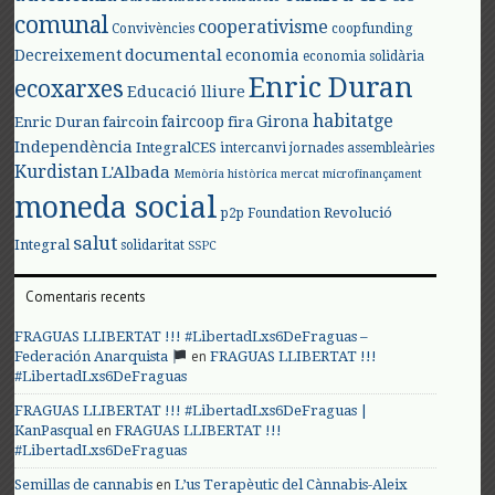
comunal
cooperativisme
Convivències
coopfunding
documental
Decreixement
economia
economia solidària
Enric Duran
ecoxarxes
Educació lliure
habitatge
faircoop
Girona
Enric Duran
faircoin
fira
Independència
IntegralCES
intercanvi
jornades assembleàries
Kurdistan
L'Albada
Memòria històrica
mercat
microfinançament
moneda social
Revolució
p2p Foundation
salut
Integral
solidaritat
SSPC
Comentaris recents
FRAGUAS LLIBERTAT !!! #LibertadLxs6DeFraguas –
en
Federación Anarquista
FRAGUAS LLIBERTAT !!!
#LibertadLxs6DeFraguas
FRAGUAS LLIBERTAT !!! #LibertadLxs6DeFraguas |
en
KanPasqual
FRAGUAS LLIBERTAT !!!
#LibertadLxs6DeFraguas
en
Semillas de cannabis
L’us Terapèutic del Cànnabis-Aleix