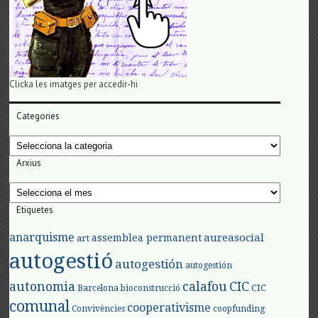
Clicka les imatges per accedir-hi
Categories
Categories
Arxius
Arxius
Etiquetes
anarquisme
aureasocial
assemblea permanent
art
autogestió
autogestión
autogestión
autonomia
calafou
CIC
CIC
Barcelona
bioconstrucció
comunal
cooperativisme
Convivències
coopfunding