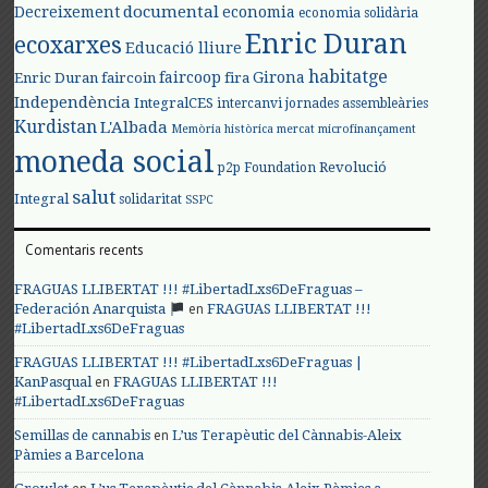
documental
Decreixement
economia
economia solidària
Enric Duran
ecoxarxes
Educació lliure
habitatge
faircoop
Girona
Enric Duran
faircoin
fira
Independència
IntegralCES
intercanvi
jornades assembleàries
Kurdistan
L'Albada
Memòria històrica
mercat
microfinançament
moneda social
Revolució
p2p Foundation
salut
Integral
solidaritat
SSPC
Comentaris recents
FRAGUAS LLIBERTAT !!! #LibertadLxs6DeFraguas –
en
Federación Anarquista
FRAGUAS LLIBERTAT !!!
#LibertadLxs6DeFraguas
FRAGUAS LLIBERTAT !!! #LibertadLxs6DeFraguas |
en
KanPasqual
FRAGUAS LLIBERTAT !!!
#LibertadLxs6DeFraguas
en
Semillas de cannabis
L’us Terapèutic del Cànnabis-Aleix
Pàmies a Barcelona