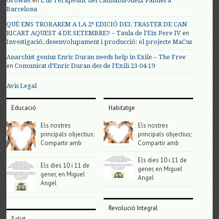
en
Growlet
L’us Terapèutic del Cànnabis-Aleix Pàmies a
Barcelona
QUÈ ENS TROBAREM A LA 2ª EDICIÓ DEL TRASTER DE CAN
en
RICART AQUEST 4 DE SETEMBRE? – Taula de l'Eix Pere IV
Investigació, desenvolupament i producció: el projecte MaCus
Anarchist genius Enric Duran needs help in Exile – The Free
en
Comunicat d’Enric Duran des de l’Exili 23-04-19
Avis Legal
Educació
Habitatge
Els nostres
Els nostres
principals objectius;
principals objectius;
Compartir amb
Compartir amb
Els dies 10 i 11 de
Els dies 10 i 11 de
gener, en Miguel
gener, en Miguel
Angel
Angel
Revolució Integral
Salut