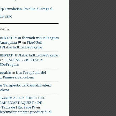
Revolució Integral
p2p Foundation
itat
SSPC
ecents
BERTAT !!! #LibertadLxs6DeFraguas
en
 Anarquista
FRAGUAS
! #LibertadLxs6DeFraguas
BERTAT !!! #LibertadLxs6DeFraguas
en
FRAGUAS LLIBERTAT !!!
s6DeFraguas
en
annabis
L’us Terapèutic del
ix Pàmies a Barcelona
us Terapèutic del Cànnabis-Aleix
celona
BAREM A LA 2ª EDICIÓ DEL
CAN RICART AQUEST 4 DE
en
Taula de l'Eix Pere IV
 desenvolupament i producció: el