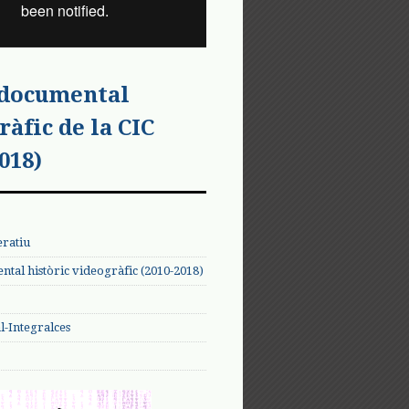
 documental
ràfic de la CIC
018)
eratiu
tal històric videogràfic (2010-2018)
-Integralces