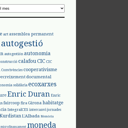
e
assemblea permanent
art
autogestió
l
autonomia
ón
autogestión
calafou
CIC
CIC
construcció
l
cooperativisme
Convivències
documental
Decreixement
ecoxarxes
onomia solidària
Enric Duran
iure
Enric
habitatge
faircoop
Girona
in
fira
cia
IntegralCES
intercanvi
jornades
Kurdistan
L'Albada
Memòria
moneda
microfinançament