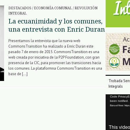
DESTACADOS
/
ECONOMÍA COMUNAL
/
REVOLUCIÓN
INTEGRAL
La ecuanimidad y los comunes,
una entrevista con Enric Duran
Presentamos la entrevista que la nueva web
CommonsTransition ha realizado a Enric Duran este
pasado 7 de enero de 2015. CommonsTransition es una
web creada por iniciativa de la P2P Foundation, con gran
presencia de la CIC, para promover las transiciones hacia
los comunes. La plataformna CommonsTransition es una
base de […]
Trobada Sens
Integrals
Reproductor
Code PrivacyErr
been notified.
de
Baixa el fitxer: ht
vídeo