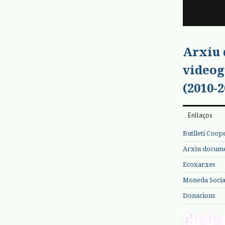
Arxiu
videog
(2010-2
Enllaços
Butlletí Coop
Arxiu documen
Ecoxarxes
Moneda Social
Donacions