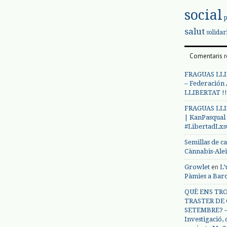
social
salut
solidar
Comentaris r
FRAGUAS LLI
– Federación
LLIBERTAT !!
FRAGUAS LLI
| KanPasqual
#LibertadLx
Semillas de c
Cànnabis-Ale
en
Growlet
L’
Pàmies a Bar
QUÈ ENS TRO
TRASTER DE 
SETEMBRE? – 
Investigació,