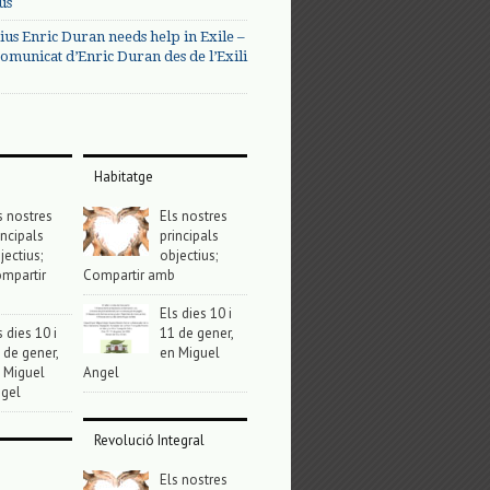
us
ius Enric Duran needs help in Exile –
omunicat d’Enric Duran des de l’Exili
Habitatge
s nostres
Els nostres
incipals
principals
jectius;
objectius;
mpartir
Compartir amb
Els dies 10 i
s dies 10 i
11 de gener,
 de gener,
en Miguel
 Miguel
Angel
gel
Revolució Integral
Els nostres