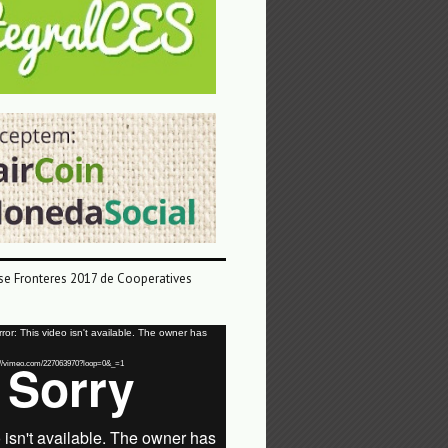
e Fronteres 2017 de Cooperatives
or: This video isn't available. The owner has
tps://vimeo.com/227063970?loop=0&_=1