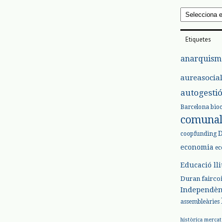
Arxius
Etiquetes
anarquism
aureasocia
autogesti
Barcelona
bio
comuna
coopfunding
economia
ec
Educació ll
Duran
fairco
Independèn
assembleàries
històrica
mercat