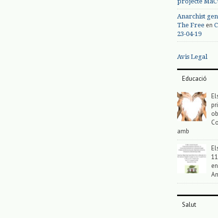
projecte MaC
Anarchist gen
en
The Free
C
23-04-19
Avis Legal
Educació
El
pr
ob
Co
amb
El
11
en
An
Salut