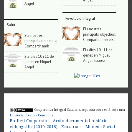
Angel
Angel
Revolució Integral
Salut
Els nostres
principals objectius;
Els nostres
Compartir amb els
principals objectius;
Compartir amb
Els dies 10 i 11 de
gener, en Miguel
Els dies 10 i 11 de
Angel Suarez,
gener, en Miguel
Angel
Cooperativa Integral Catalana. Aquesta obra està sota una
Llicència Creative Commons
.
Butlletí Cooperatiu
Arxiu documental històric
videogràfic (2010-2018)
Ecoxarxes
Moneda Social-