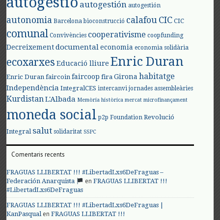
autogestió
autogestión
autogestión
autonomia
calafou
CIC
CIC
Barcelona
bioconstrucció
comunal
cooperativisme
Convivències
coopfunding
documental
Decreixement
economia
economia solidària
Enric Duran
ecoxarxes
Educació lliure
habitatge
faircoop
Girona
Enric Duran
faircoin
fira
Independència
IntegralCES
intercanvi
jornades assembleàries
Kurdistan
L'Albada
Memòria històrica
mercat
microfinançament
moneda social
Revolució
p2p Foundation
salut
Integral
solidaritat
SSPC
Comentaris recents
FRAGUAS LLIBERTAT !!! #LibertadLxs6DeFraguas –
en
Federación Anarquista
FRAGUAS LLIBERTAT !!!
#LibertadLxs6DeFraguas
FRAGUAS LLIBERTAT !!! #LibertadLxs6DeFraguas |
en
KanPasqual
FRAGUAS LLIBERTAT !!!