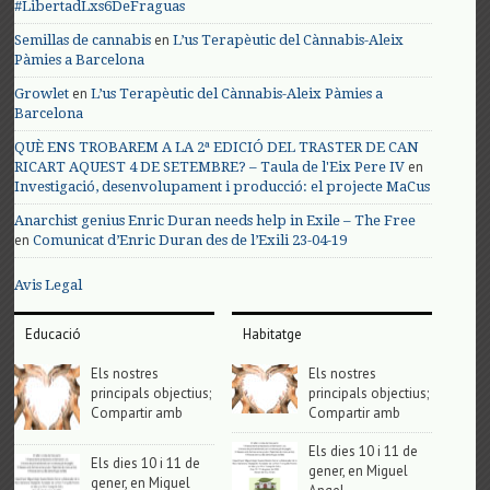
#LibertadLxs6DeFraguas
en
Semillas de cannabis
L’us Terapèutic del Cànnabis-Aleix
Pàmies a Barcelona
en
Growlet
L’us Terapèutic del Cànnabis-Aleix Pàmies a
Barcelona
QUÈ ENS TROBAREM A LA 2ª EDICIÓ DEL TRASTER DE CAN
en
RICART AQUEST 4 DE SETEMBRE? – Taula de l'Eix Pere IV
Investigació, desenvolupament i producció: el projecte MaCus
Anarchist genius Enric Duran needs help in Exile – The Free
en
Comunicat d’Enric Duran des de l’Exili 23-04-19
Avis Legal
Educació
Habitatge
Els nostres
Els nostres
principals objectius;
principals objectius;
Compartir amb
Compartir amb
Els dies 10 i 11 de
Els dies 10 i 11 de
gener, en Miguel
gener, en Miguel